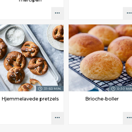
31-60 MIN.
0-30 MIN
Hjemmelavede pretzels
Brioche-boller