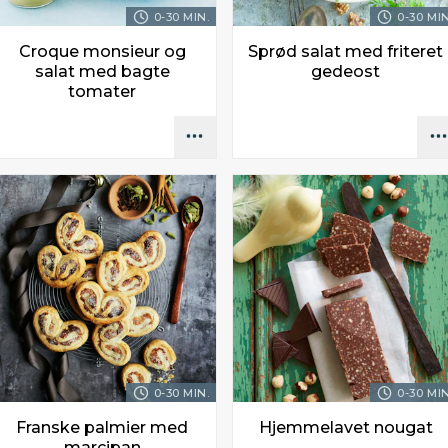
0-30 MIN.
0-30 MIN
Croque monsieur og
Sprød salat med friteret
salat med bagte
gedeost
tomater
0-30 MIN.
0-30 MIN
Franske palmier med
Hjemmelavet nougat
marcipan