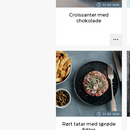
31-60 MIN.
Croissanter med
chokolade
31-60 MIN.
Rørt tatar med sprøde
fritter