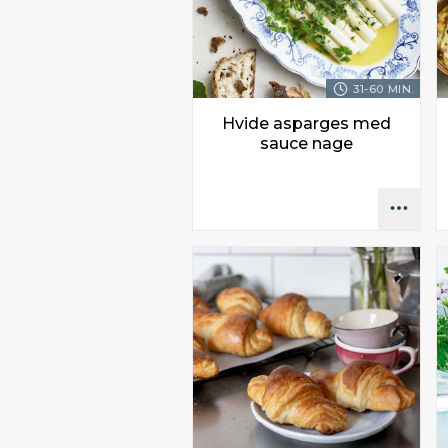
31-60 MIN.
Hvide asparges med
sauce nage