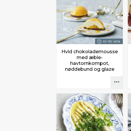
61-90 MIN.
Hvid chokolademousse
med æble-
havtornkompot,
nøddebund og glaze