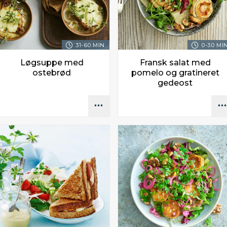
31-60 MIN.
0-30 MIN
Løgsuppe med
Fransk salat med
ostebrød
pomelo og gratineret
gedeost