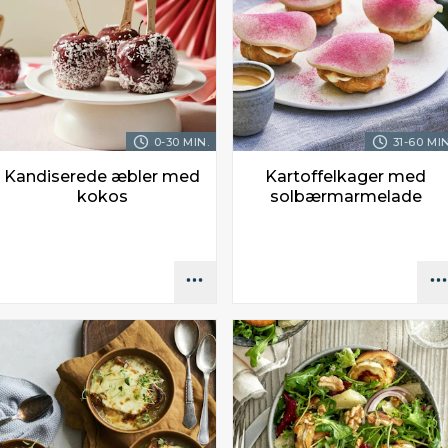
0-30 MIN.
31-60 MIN
Kandiserede æbler med
Kartoffelkager med
kokos
solbærmarmelade