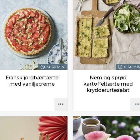
31-60 MIN.
0-30 MIN
Fransk jordbærtærte
Nem og sprød
med vaniljecreme
kartoffeltærte med
krydderurtesalat