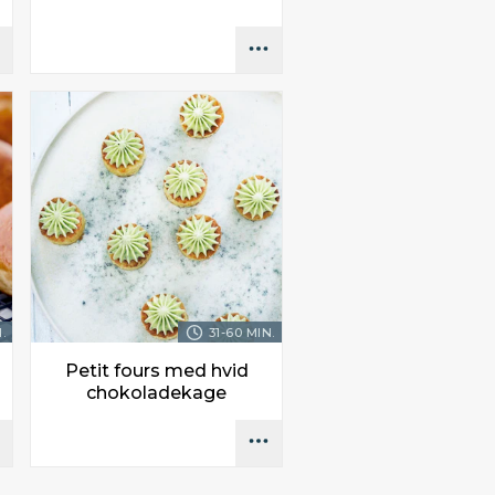
.
31-60 MIN.
Petit fours med hvid
chokoladekage