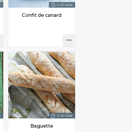
.
0-30 MIN.
Confit de canard
.
0-30 MIN.
Baguette