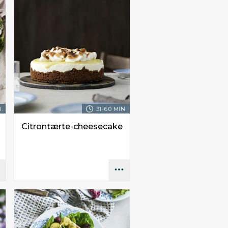
.
31-60 MIN.
Citrontærte-cheesecake