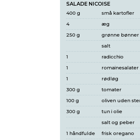
SALADE NICOISE
400 g
små kartofler
4
æg
250 g
grønne bønner
salt
1
radicchio
1
romainesalater
1
rødløg
300 g
tomater
100 g
oliven uden ste
300 g
tun i olie
salt og peber
1 håndfulde
frisk oregano