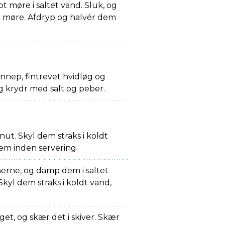
t møre i saltet vand. Sluk, og
 møre. Afdryp og halvér dem
ennep, fintrevet hvidløg og
 og krydr med salt og peber.
ut. Skyl dem straks i koldt
dem inden servering.
erne, og damp dem i saltet
Skyl dem straks i koldt vand,
øget, og skær det i skiver. Skær