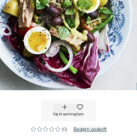
Føj til samling
Gem
(0)
Bedøm opskrift