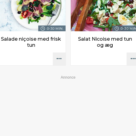
0-30 MIN.
0-30 MIN
Salade niçoise med frisk
Salat Nicoise med tun
tun
og æg