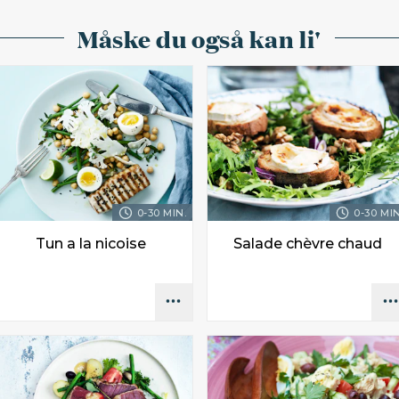
Måske du også kan li'
0-30 MIN.
0-30 MIN
Tun a la nicoise
Salade chèvre chaud