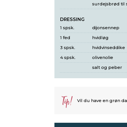
surdejsbrød til
DRESSING
1 spsk.
dijonsennep
1 fed
hvidløg
3 spsk.
hvidvinseddike
4 spsk.
olivenolie
salt og peber
Tip!
Vil du have en grøn da