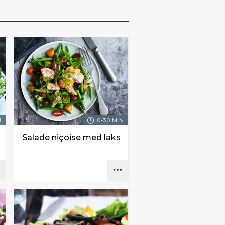
.
0-30 MIN.
Salade niçoise med laks