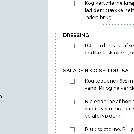
Kog kartoflerne knap
lad dem trække helt
inden brug.
DRESSING
Rør en dressing af s
eddike. Pisk olien i,
SALADE NICOISE, FORTSAT
Kog æggene i 6½ min
vand. Pil og halvér 
n
Nip enderne af bønn
vand i 3-4 minutter. 
og afdryp dem.
Pluk salaterne. Pil l