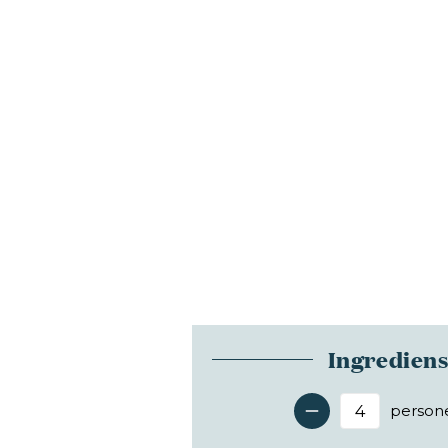
Ingredien
person
Antal 