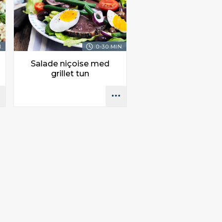
.
0-30 MIN.
Salade niçoise med
grillet tun