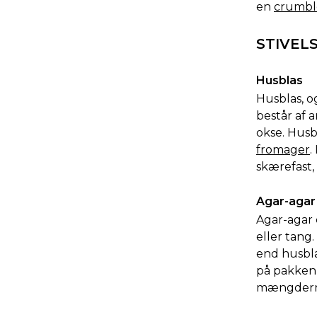
en
crumbl
STIVEL
Husblas
Husblas, o
består af 
okse. Husbl
fromager
.
skærefast, 
Agar-agar
Agar-agar 
eller tang.
end husbla
på pakken,
mængderne,