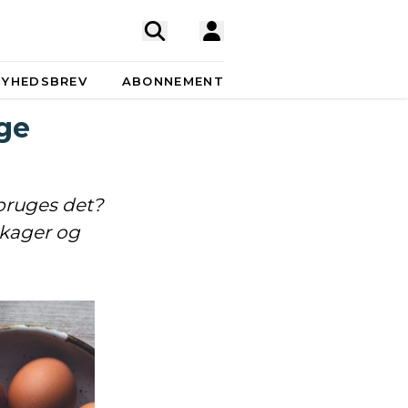
NYHEDSBREV
ABONNEMENT
ige
bruges det?
 kager og