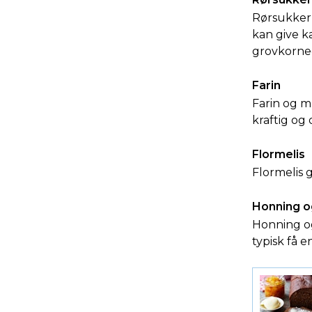
Rørsukker 
kan give k
grovkorned
Farin
Farin og 
kraftig og 
Flormelis
Flormelis g
Honning o
Honning og
typisk få 