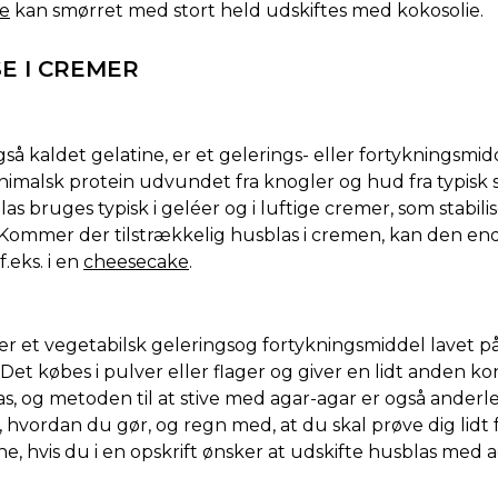
e
kan smørret med stort held udskiftes med kokosolie.
SE I CREMER
gså kaldet gelatine, er et gelerings- eller fortykningsmid
animalsk protein udvundet fra knogler og hud fra typisk 
as bruges typisk i geléer og i luftige cremer, som stabilise
 Kommer der tilstrækkelig husblas i cremen, kan den en
f.eks. i en
cheesecake
.
er et vegetabilsk geleringsog fortykningsmiddel lavet p
 Det købes i pulver eller flager og giver en lidt anden ko
s, og metoden til at stive med agar-agar er også anderl
 hvordan du gør, og regn med, at du skal prøve dig lid
 hvis du i en opskrift ønsker at udskifte husblas med a