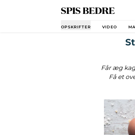
SPIS BEDRE
Navigation
OPSKRIFTER
VIDEO
M
St
Får æg kag
Få et ov