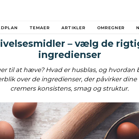
ADPLAN
TEMAER
ARTIKLER
OMREGNER
ivelsesmidler – vælg de rigt
ingredienser
er til at hæve? Hvad er husblas, og hvordan 
erblik over de ingredienser, der påvirker dine
cremers konsistens, smag og struktur.