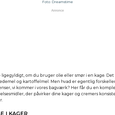
Foto: Dreamstime
e ligegyldigt, om du bruger olie eller smør i en kage. D
demel og kartoffelmel. Men hvad er egentlig forskellen
enser, vi kommer i vores bagværk? Her får du en komplet
ivelsesmidler, der påvirker dine kager og cremers konsist
r.
E I KAGER