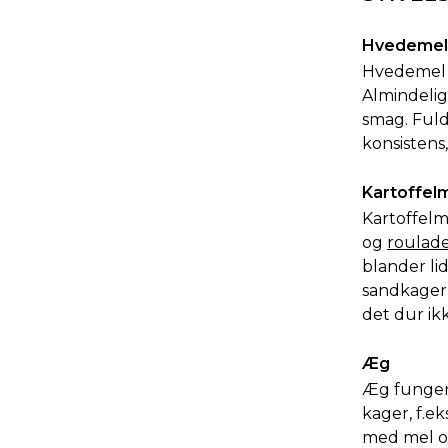
Hvedemel
Hvedemel e
Almindelig
smag. Fuld
konsistens
Kartoffel
Kartoffelm
og
roulad
blander lid
sandkager
det dur ik
Æg
Æg funger
kager, f.e
med mel og