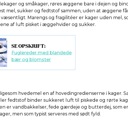
kager og småkager, røres æggene bare i dejen og bind
st mel, sukker og fedtstof sammen, uden at æggene få
e væsentligt. Marengs og fragilitéer er kager uden mel, s
lene af luft pisket i æggehvider og sukker.
SE OPSKRIFT:
Fuglereder med blandede
bær og blomster
 ligesom hvedemel en af hovedingredienserne i kager.
er fedtstof binder sukkeret luft til piskede og rørte kag
n er vandbakkelser, fede gærdeje og butterdej, som er 
ger, men som typist serveres med sødt fyld.