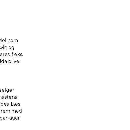
del, som
svin og
res, f.eks.
dda blive
å alger
nsistens
edes. Læs
t frem med
gar-agar.