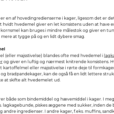
r en af hovedingredienserne i kager, ligesom det er det
t hvidt hvedemel giver en let konsistens uden at have en
kornsmel kan bruges i mindre målestok og giver en tu
, mere at tygge på og en lidt dybere smag.
mel
el (eller majsstivelse) blandes ofte med hvedemel i
lag
er
og giver en luftig og nærmest knitrende konsistens. H
t kartoffelmel eller majsstivelse i rørte deje til formkager,
 og
bradpandekager, kan de også få en lidt lettere stru
ke at skifte alt hvedemelet ud.
er både som bindemiddel og hævemiddel i kager. I mege
ks. lagkagebunde, piskes æggene med sukker, inden de 
 andre ingredienser. I andre kager, f.eks. muffins, sand