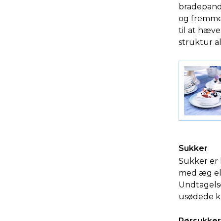
bradepande
og fremme
til at hæv
struktur a
Sukker
Sukker er
med æg ell
Undtagelse
usødede ka
Rørsukker