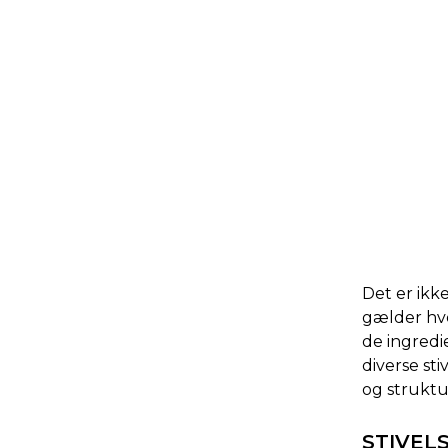
Det er ikk
gælder hve
de ingredi
diverse st
og struktu
STIVELS