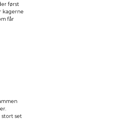
er først
r kagerne
om får
 Sammen
er.
stort set