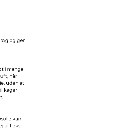
g æg og gør
odt i mange
uft, når
ie, uden at
l kager,
n.
osolie kan
til f.eks.