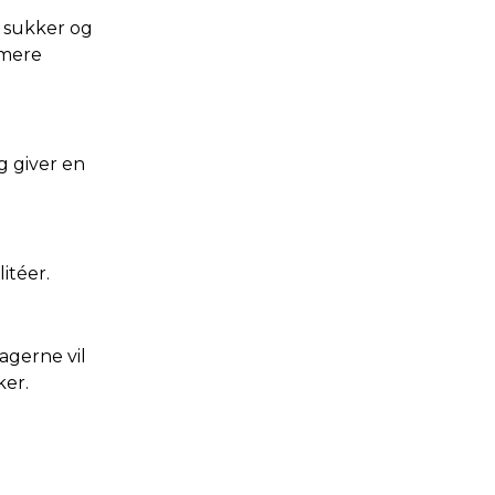
t sukker og
 mere
 giver en
itéer.
agerne vil
ker.