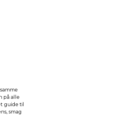
et samme
 på alle
 guide til
ens, smag