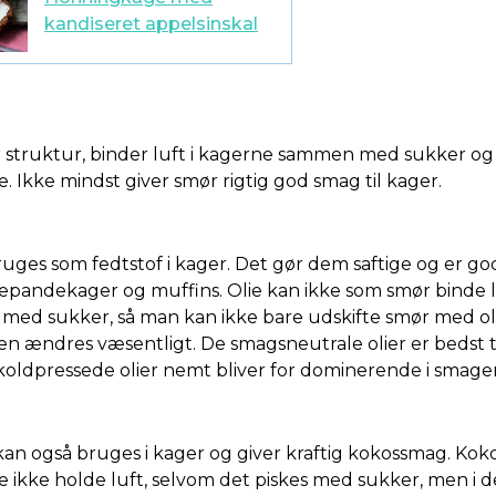
kandiseret appelsinskal
 struktur, binder luft i kagerne sammen med sukker o
e. Ikke mindst giver smør rigtig god smag til kager.
ruges som fedtstof i kager. Det gør dem saftige og er g
epandekager og muffins. Olie kan ikke som smør binde l
 med sukker, så man kan ikke bare udskifte smør med ol
en ændres væsentligt. De smagsneutrale olier er bedst ti
oldpressede olier nemt bliver for dominerende i smage
kan også bruges i kager og giver kraftig kokossmag. Kok
e ikke holde luft, selvom det piskes med sukker, men i dej 