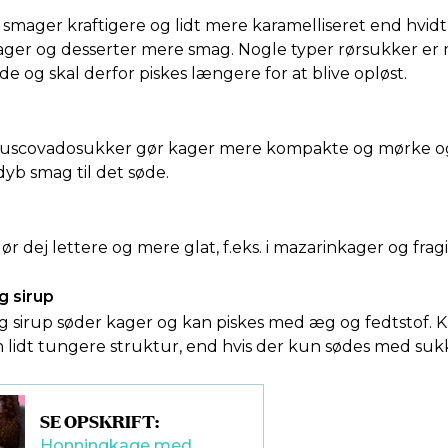
smager kraftigere og lidt mere karamelliseret end hvid
ager og desserter mere smag. Nogle typer rørsukker er
e og skal derfor piskes længere for at blive opløst.
muscovadosukker gør kager mere kompakte og mørke og
dyb smag til det søde.
ør dej lettere og mere glat, f.eks. i mazarinkager og fragil
g sirup
 sirup søder kager og kan piskes med æg og fedtstof. K
en lidt tungere struktur, end hvis der kun sødes med suk
SE OPSKRIFT:
Honningkage med