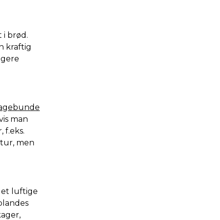
 i brød.
 kraftig
ngere
kagebunde
vis man
 f.eks.
ktur, men
t luftige
blandes
kager,