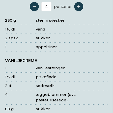
personer
Antal serveringer
250 g
stenfri svesker
1½ dl
vand
2 spsk.
sukker
1
appelsiner
VANILJECREME
1
vaniljestænger
1½ dl
piskefløde
2 dl
sødmælk
4
æggeblommer (evt.
pasteuriserede)
80 g
sukker