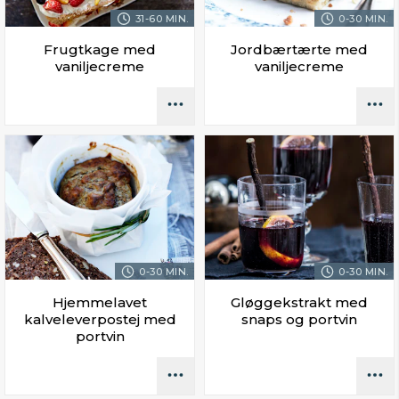
31-60 MIN.
0-30 MIN.
Frugtkage med
Jordbærtærte med
vaniljecreme
vaniljecreme
0-30 MIN.
0-30 MIN.
Hjemmelavet
Gløggekstrakt med
kalveleverpostej med
snaps og portvin
portvin