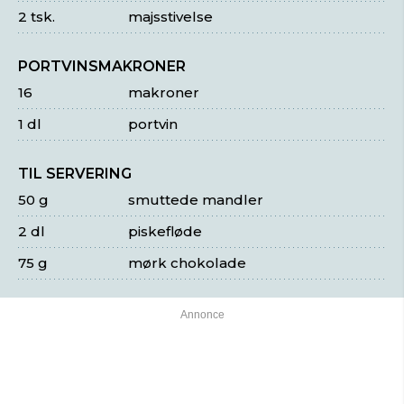
2 tsk.
majsstivelse
PORTVINSMAKRONER
16
makroner
1 dl
portvin
TIL SERVERING
50 g
smuttede mandler
2 dl
piskefløde
75 g
mørk chokolade