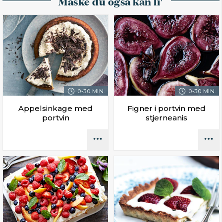
Måske du også kan li'
0-30 MIN.
0-30 MIN.
Appelsinkage med
Figner i portvin med
portvin
stjerneanis