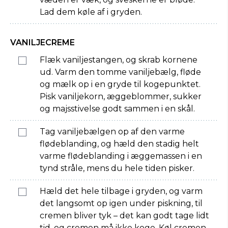
Lad dem køle af i gryden.
VANILJECREME
Flæk vaniljestangen, og skrab kornene
ud. Varm den tomme vaniljebælg, fløde
og mælk op i en gryde til kogepunktet.
Pisk vaniljekorn, æggeblommer, sukker
og majsstivelse godt sammen i en skål.
Tag vaniljebælgen op af den varme
flødeblanding, og hæld den stadig helt
varme flødeblanding i æggemassen i en
tynd stråle, mens du hele tiden pisker.
Hæld det hele tilbage i gryden, og varm
det langsomt op igen under piskning, til
cremen bliver tyk – det kan godt tage lidt
tid, og cremen må ikke koge. Køl cremen