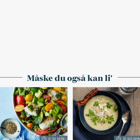
Måske du også kan li'
0-30 MIN.
31-60 MIN