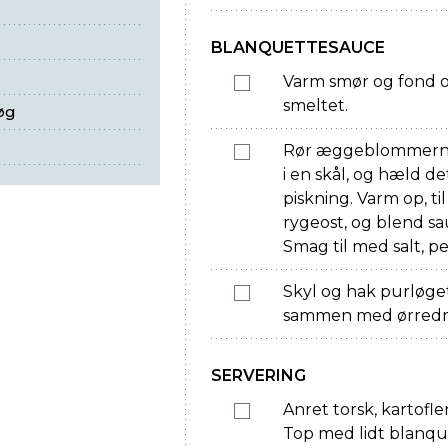
BLANQUETTESAUCE
Varm smør og fond op
smeltet.
øg
Rør æggeblommern
i en skål, og hæld d
piskning. Varm op, ti
rygeost, og blend s
Smag til med salt, peb
Skyl og hak purløget
sammen med ørredr
SERVERING
Anret torsk, kartofl
Top med lidt blanqu