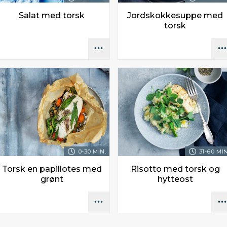
Salat med torsk
Jordskokkesuppe med
torsk
0-30 MIN.
31-60 MIN
Torsk en papillotes med
Risotto med torsk og
grønt
hytteost