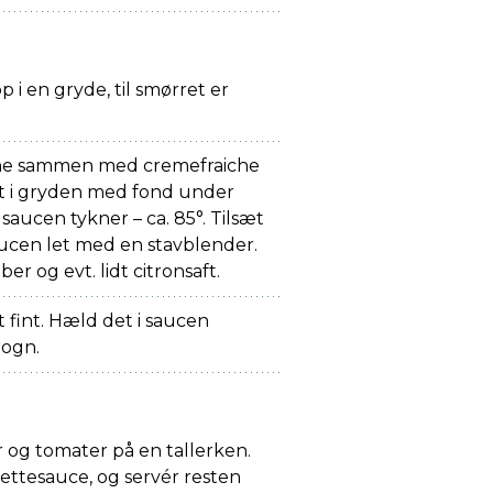
 i en gryde, til smørret er
e sammen med cremefraiche
et i gryden med fond under
l saucen tykner – ca. 85°. Tilsæt
aucen let med en stavblender.
er og evt. lidt citronsaft.
 fint. Hæld det i saucen
ogn.
er og tomater på en tallerken.
ettesauce, og servér resten