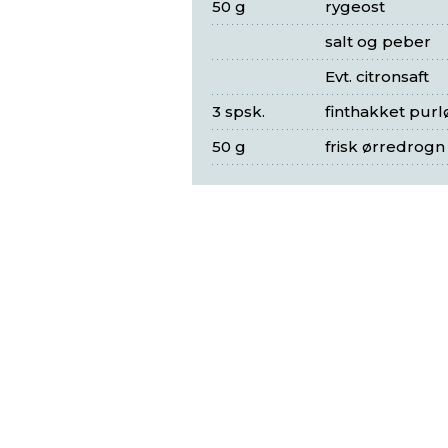
50 g
rygeost
salt og peber
Evt. citronsaft
3 spsk.
finthakket purl
50 g
frisk ørredrogn