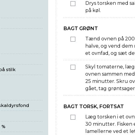
Drys torsken med sal
på køl.
BAGT GRØNT
Tænd ovnen på 200°.
halve, og vend dem m
et ovnfad, og sæt det
Skyl tomaterne, læg 
å stilk
ovnen sammen med ka
25 minutter. Skru ov
gået, tag grøntsage
 skaldyrsfond
BAGT TORSK, FORTSAT
Læg torsken i et ovnf
30 minutter. Fisken e
8 %
lamellerne ved et let