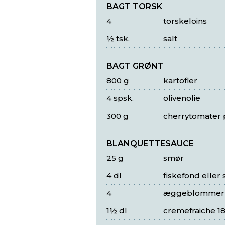
BAGT TORSK
4
torskeloins
½ tsk.
salt
BAGT GRØNT
800 g
kartofler
4 spsk.
olivenolie
300 g
cherrytomater p
BLANQUETTESAUCE
25 g
smør
4 dl
fiskefond eller
4
æggeblommer
1½ dl
cremefraiche 1