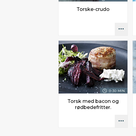
Torske-crudo
0-30 MIN.
Torsk med bacon og
rødbedefritter.