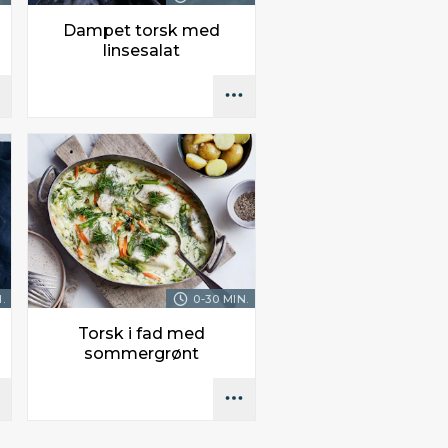
Dampet torsk med
linsesalat
.
0-30 MIN.
Torsk i fad med
sommergrønt