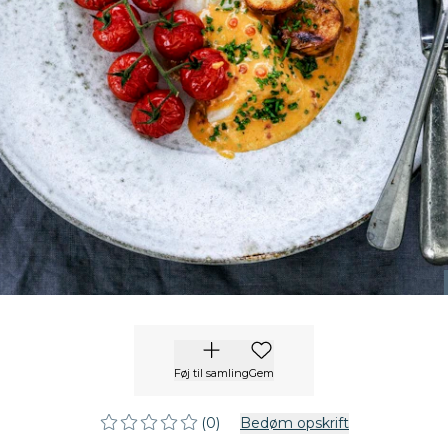
Føj til samling
Gem
(0)
Bedøm opskrift