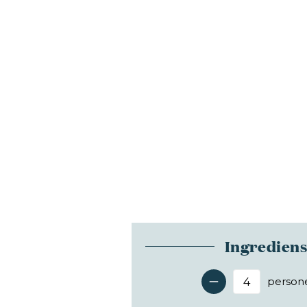
Ingredien
person
Antal 