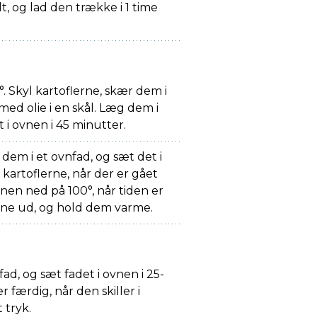
t, og lad den trække i 1 time
 Skyl kartoflerne, skær dem i
ed olie i en skål. Læg dem i
 i ovnen i 45 minutter.
dem i et ovnfad, og sæt det i
rtoflerne, når der er gået
nen ned på 100°, når tiden er
rne ud, og hold dem varme.
ad, og sæt fadet i ovnen i 25-
r færdig, når den skiller i
 tryk.