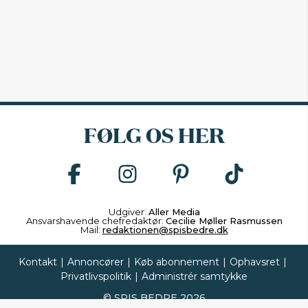
FØLG OS HER
Udgiver:
Aller Media
Ansvarshavende chefredaktør:
Cecilie Møller Rasmussen
Mail:
redaktionen@spisbedre.dk
Kontakt
|
Annoncører
|
Køb abonnement
|
Ophavsret
|
Privatlivspolitik
|
Administrér samtykke
©
SPIS BEDRE
2026