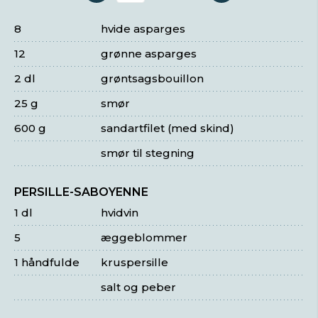
8
hvide asparges
12
grønne asparges
2 dl
grøntsagsbouillon
25 g
smør
600 g
sandartfilet (med skind)
smør til stegning
PERSILLE-SABOYENNE
1 dl
hvidvin
5
æggeblommer
1 håndfulde
kruspersille
salt og peber