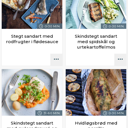
0-30 MIN.
0-30 MIN.
Stegt sandart med
Skindstegt sandart
rodfrugter i flødesauce
med spidskål og
urtekartoffelmos
31-60 MIN.
0-30 MIN.
Skindstegt sandart
Hvidløgsbrød med