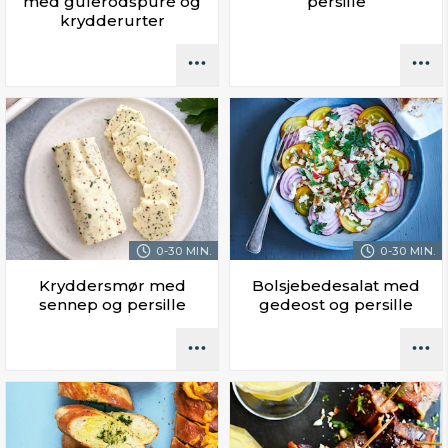
med gulerodspuré og
persille
krydderurter
0-30 MIN.
0-30 MIN.
Kryddersmør med
Bolsjebedesalat med
sennep og persille
gedeost og persille