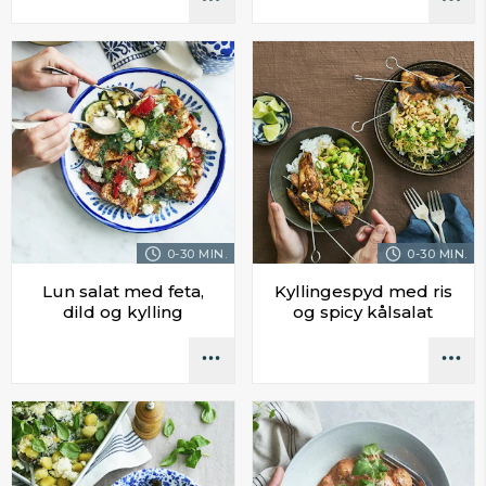
0-30 MIN.
0-30 MIN.
Lun salat med feta,
Kyllingespyd med ris
dild og kylling
og spicy kålsalat