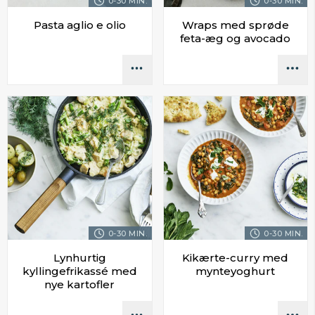
0-30 MIN.
0-30 MIN.
Pasta aglio e olio
Wraps med sprøde
feta-æg og avocado
0-30 MIN.
0-30 MIN.
Lynhurtig
Kikærte-curry med
kyllingefrikassé med
mynteyoghurt
nye kartofler