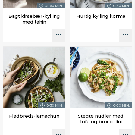
31-60 MIN.
0-30 MIN.
Bagt kirsebær-kylling
Hurtig kylling korma
med tahin
0-30 MIN.
0-30 MIN.
Fladbrøds-lamachun
Stegte nudler med
tofu og broccolini