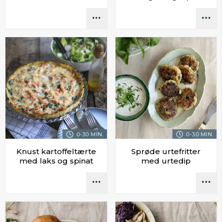
0-30 MIN.
0-30 MIN.
Knust kartoffeltærte
Sprøde urtefritter
med laks og spinat
med urtedip