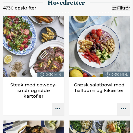
Hovedretter
4730 opskrifter
Filtrér
0-30 MIN.
0-30 MIN.
Steak med cowboy-
Græsk salatbowl med
smør og søde
halloumi og kikærter
kartofler