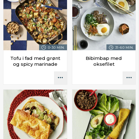
0-30 MIN.
31-60 MIN.
Tofu i fad med grønt
Bibimbap med
og spicy marinade
oksefilet