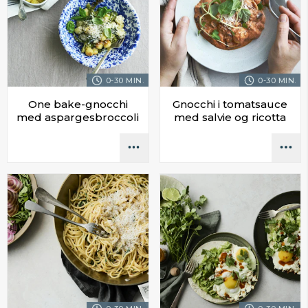
0-30 MIN.
0-30 MIN.
One bake-gnocchi
Gnocchi i tomatsauce
med aspargesbroccoli
med salvie og ricotta