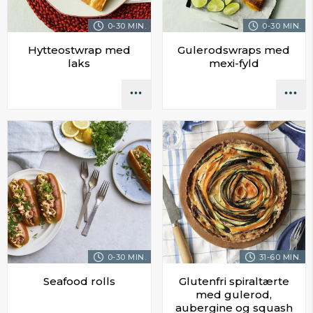
0-30 MIN.
0-30 MIN.
Hytteostwrap med
Gulerodswraps med
laks
mexi-fyld
0-30 MIN.
31-60 MIN.
Seafood rolls
Glutenfri spiraltærte
med gulerod,
aubergine og squash