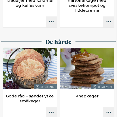
Medaljer med karamel
Kartoffelkage med
og kaffeskum
sveskekompot og
flødecreme
De hårde
0-30 MIN.
0-30 MIN.
Gode råd – sønderjyske
Knepkager
småkager