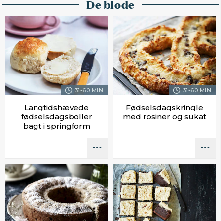
De bløde
31-60 MIN.
31-60 MIN.
Langtidshævede
Fødselsdagskringle
fødselsdagsboller
med rosiner og sukat
bagt i springform