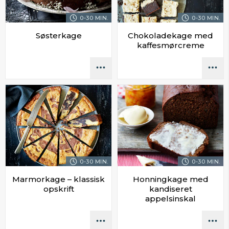
0-30 MIN.
0-30 MIN.
Søsterkage
Chokoladekage med
kaffesmørcreme
0-30 MIN.
0-30 MIN.
Marmorkage – klassisk
Honningkage med
opskrift
kandiseret
appelsinskal