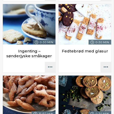
0-30 MIN.
0-30 MIN.
Ingenting –
Fedtebrød med glasur
sønderjyske småkager
31-60 MIN.
0-30 MIN.