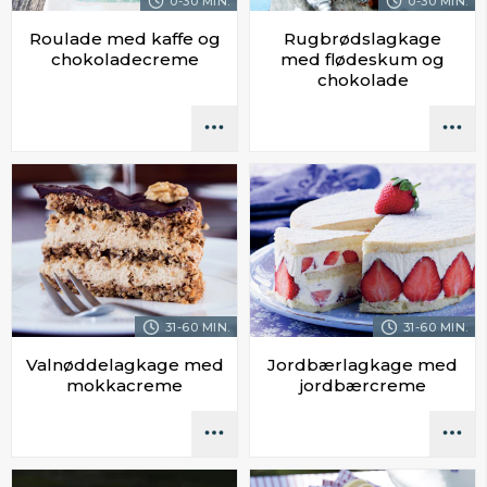
0-30 MIN.
0-30 MIN.
Roulade med kaffe og
Rugbrødslagkage
chokoladecreme
med flødeskum og
chokolade
31-60 MIN.
31-60 MIN.
Valnøddelagkage med
Jordbærlagkage med
mokkacreme
jordbærcreme