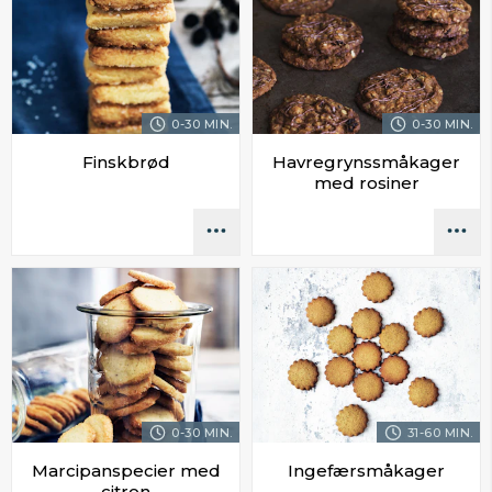
0-30 MIN.
0-30 MIN.
Finskbrød
Havregrynssmåkager
med rosiner
0-30 MIN.
31-60 MIN.
Marcipanspecier med
Ingefærsmåkager
citron