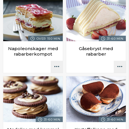
OVER 150 MIN.
31-60 MIN.
Napoleonskager med
Gåsebryst med
rabarberkompot
rabarber
31-60 MIN.
31-60 MIN.