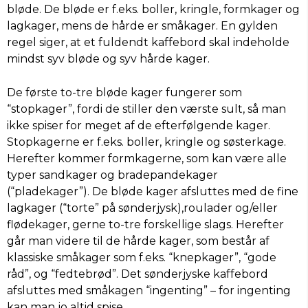
bløde. De bløde er f.eks. boller, kringle, formkager og
lagkager, mens de hårde er småkager. En gylden
regel siger, at et fuldendt kaffebord skal indeholde
mindst syv bløde og syv hårde kager.
De første to-tre bløde kager fungerer som
“stopkager”, fordi de stiller den værste sult, så man
ikke spiser for meget af de efterfølgende kager.
Stopkagerne er f.eks. boller, kringle og søsterkage.
Herefter kommer formkagerne, som kan være alle
typer sandkager og bradepandekager
(“pladekager”). De bløde kager afsluttes med de fine
lagkager (“torte” på sønderjysk),roulader og/eller
flødekager, gerne to-tre forskellige slags. Herefter
går man videre til de hårde kager, som består af
klassiske småkager som f.eks. “knepkager”, “gode
råd”, og “fedtebrød”. Det sønderjyske kaffebord
afsluttes med småkagen “ingenting” – for ingenting
kan man jo altid spise.