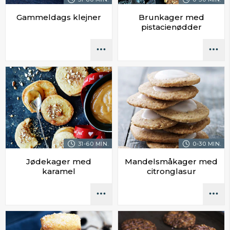
Gammeldags klejner
Brunkager med
pistacienødder
31-60 MIN.
0-30 MIN.
Jødekager med
Mandelsmåkager med
karamel
citronglasur