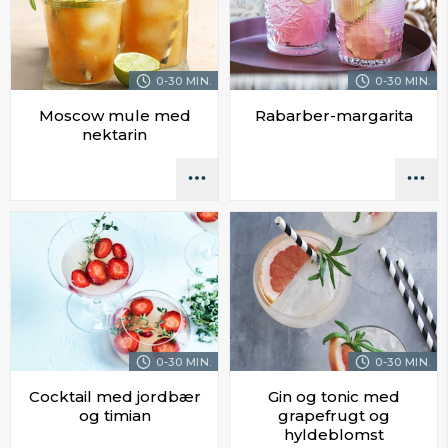
0-30 MIN.
0-30 MIN.
Moscow mule med
Rabarber-margarita
nektarin
0-30 MIN.
0-30 MIN.
Cocktail med jordbær
Gin og tonic med
og timian
grapefrugt og
hyldeblomst