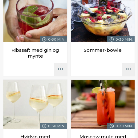
0-30 MIN.
0-30 MIN.
Ribssaft med gin og
Sommer-bowle
mynte
0-30 MIN.
0-30 MIN.
Hvidvin med
Moscow mule med