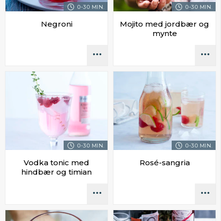
0-30 MIN.
0-30 MIN.
Negroni
Mojito med jordbær og
mynte
0-30 MIN.
0-30 MIN.
Vodka tonic med
Rosé-sangria
hindbær og timian