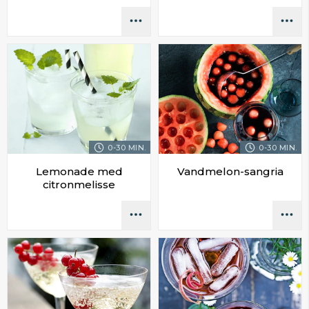
0-30 MIN.
0-30 MIN.
Lemonade med
Vandmelon-sangria
citronmelisse