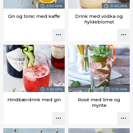
0-30 MIN.
31-60 MIN.
Gin og tonic med kaffe
Drink med vodka og
hyldeblomst
0-30 MIN.
0-30 MIN.
Hindbærdrink med gin
Rosé med lime og
mynte