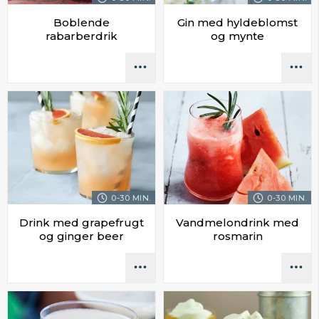
Boblende
Gin med hyldeblomst
rabarberdrik
og mynte
0-30 MIN.
0-30 MIN.
Drink med grapefrugt
Vandmelondrink med
og ginger beer
rosmarin