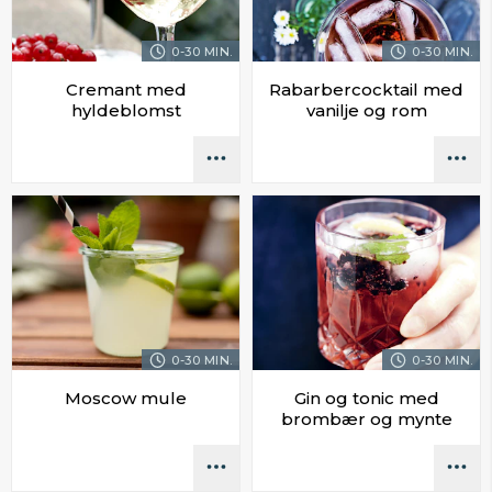
0-30 MIN.
0-30 MIN.
Cremant med
Rabarbercocktail med
hyldeblomst
vanilje og rom
0-30 MIN.
0-30 MIN.
Moscow mule
Gin og tonic med
brombær og mynte