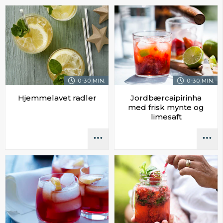
0-30 MIN.
0-30 MIN.
Hjemmelavet radler
Jordbærcaipirinha
med frisk mynte og
limesaft