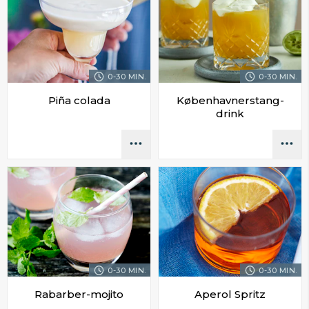
0-30 MIN.
0-30 MIN.
Piña colada
Københavnerstang-
drink
0-30 MIN.
0-30 MIN.
Rabarber-mojito
Aperol Spritz