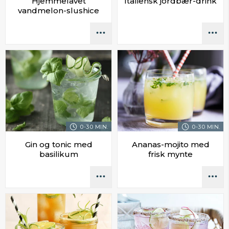
Hjemmelavet
Italiensk jordbær-drink
vandmelon-slushice
0-30 MIN.
0-30 MIN.
Gin og tonic med
Ananas-mojito med
basilikum
frisk mynte