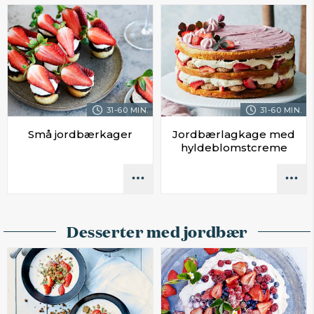
31-60 MIN.
31-60 MIN.
Små jordbærkager
Jordbærlagkage med
hyldeblomstcreme
Desserter med jordbær