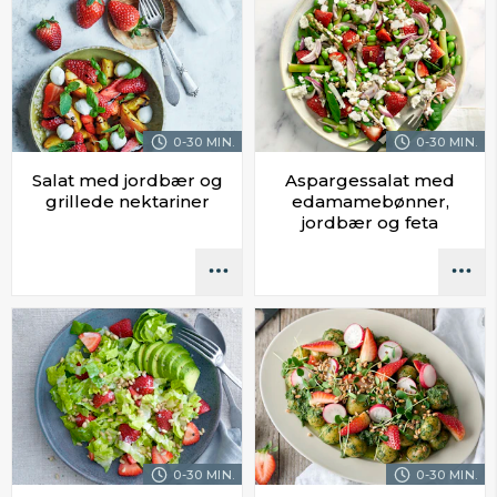
0-30 MIN.
0-30 MIN.
Salat med jordbær og
Aspargessalat med
grillede nektariner
edamamebønner,
jordbær og feta
0-30 MIN.
0-30 MIN.