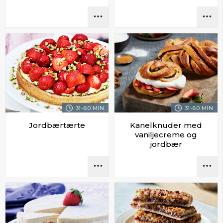
31-60 MIN.
31-60 MIN.
Jordbærtærte
Kanelknuder med
vaniljecreme og
jordbær