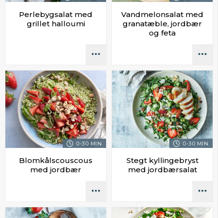
Perlebygsalat med
Vandmelonsalat med
grillet halloumi
granatæble, jordbær
og feta
0-30 MIN.
0-30 MIN.
Blomkålscouscous
Stegt kyllingebryst
med jordbær
med jordbærsalat