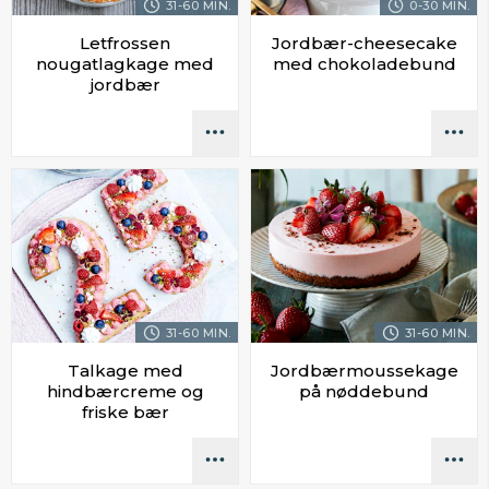
31-60 MIN.
0-30 MIN.
Letfrossen
Jordbær-cheesecake
nougatlagkage med
med chokoladebund
jordbær
31-60 MIN.
31-60 MIN.
Talkage med
Jordbærmoussekage
hindbærcreme og
på nøddebund
friske bær