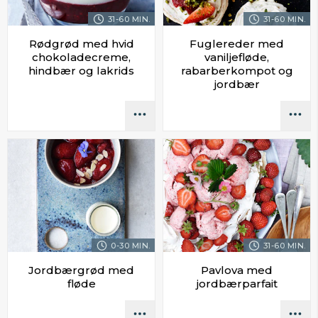
31-60 MIN.
31-60 MIN.
Rødgrød med hvid
Fuglereder med
chokoladecreme,
vaniljefløde,
hindbær og lakrids
rabarberkompot og
jordbær
0-30 MIN.
31-60 MIN.
Jordbærgrød med
Pavlova med
fløde
jordbærparfait