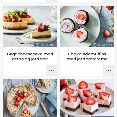
0-30 MIN.
0-30 MIN.
Bagt cheesecake med
Chokolademuffins
citron og jordbær
med jordbærcreme