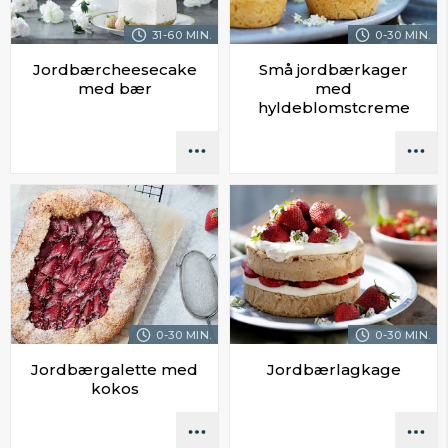
31-60 MIN.
0-30 MIN.
Jordbærcheesecake
Små jordbærkager
med bær
med
hyldeblomstcreme
0-30 MIN.
0-30 MIN.
Jordbærgalette med
Jordbærlagkage
kokos