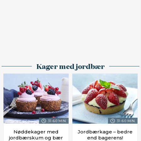
Kager med jordbær
31-60 MIN.
31-60 MIN.
Nøddekager med
Jordbærkage – bedre
jordbærskum og bær
end bagerens!