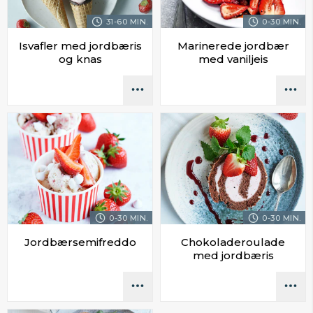
31-60 MIN.
0-30 MIN.
Isvafler med jordbæris
Marinerede jordbær
og knas
med vaniljeis
0-30 MIN.
0-30 MIN.
Jordbærsemifreddo
Chokoladeroulade
med jordbæris