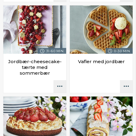
31-60 MIN.
0-30 MIN.
Jordbær-cheesecake-
Vafler med jordbær
tærte med
sommerbær