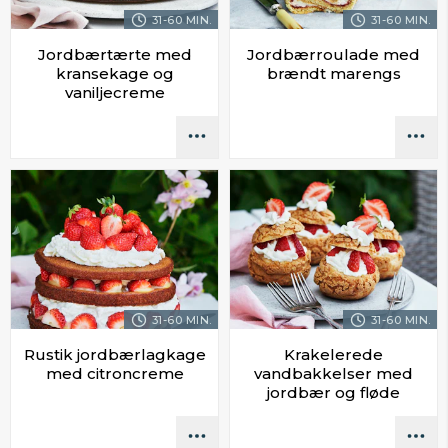
31-60 MIN.
31-60 MIN.
Jordbærtærte med
Jordbærroulade med
kransekage og
brændt marengs
vaniljecreme
31-60 MIN.
31-60 MIN.
Rustik jordbærlagkage
Krakelerede
med citroncreme
vandbakkelser med
jordbær og fløde