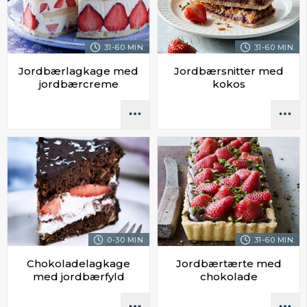
31-60 MIN.
31-60 MIN.
Jordbærlagkage med
Jordbærsnitter med
jordbærcreme
kokos
0-30 MIN.
31-60 MIN.
Chokoladelagkage
Jordbærtærte med
med jordbærfyld
chokolade