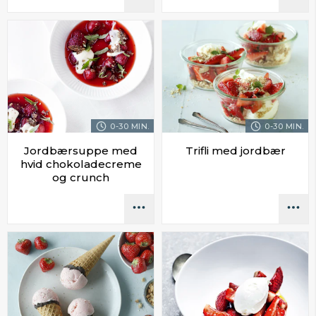
0-30 MIN.
0-30 MIN.
Jordbærsuppe med
Trifli med jordbær
hvid chokoladecreme
og crunch