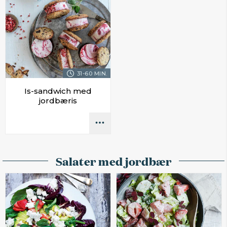
31-60 MIN.
Is-sandwich med
jordbæris
Salater med jordbær