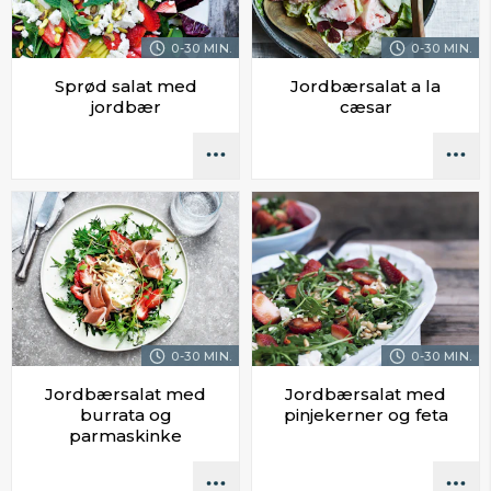
0-30 MIN.
0-30 MIN.
Sprød salat med
Jordbærsalat a la
jordbær
cæsar
0-30 MIN.
0-30 MIN.
Jordbærsalat med
Jordbærsalat med
burrata og
pinjekerner og feta
parmaskinke