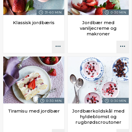
31-60 MIN.
0-30 MIN.
Klassisk jordbæris
Jordbær med
vaniljecreme og
makroner
0-30 MIN.
0-30 MIN.
Tiramisu med jordbær
Jordbærkoldskål med
hyldeblomst og
rugbrødscroutoner