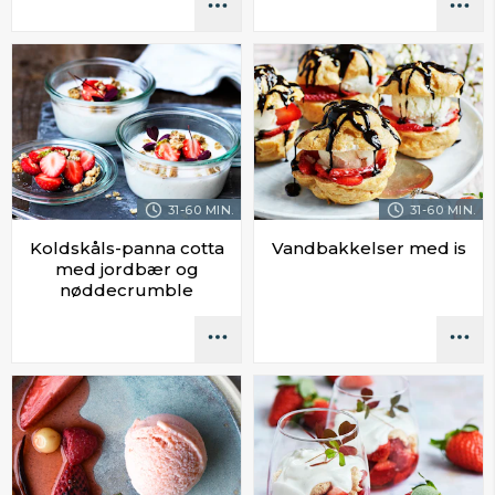
31-60 MIN.
31-60 MIN.
Koldskåls-panna cotta
Vandbakkelser med is
med jordbær og
nøddecrumble