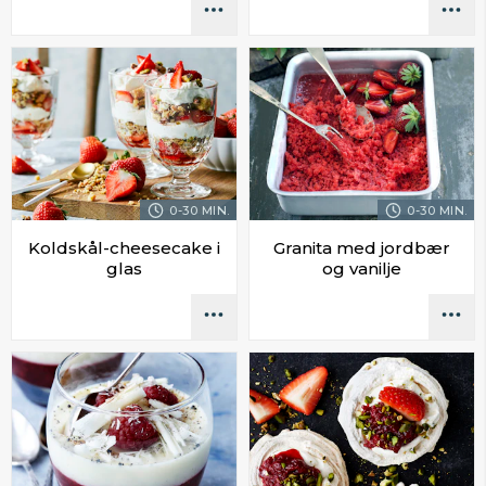
0-30 MIN.
0-30 MIN.
Koldskål-cheesecake i
Granita med jordbær
glas
og vanilje