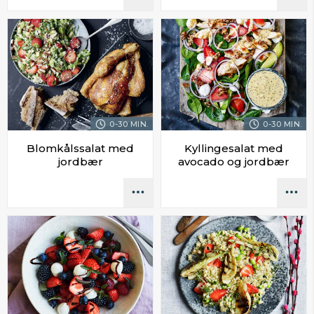
0-30 MIN.
0-30 MIN.
Blomkålssalat med
Kyllingesalat med
jordbær
avocado og jordbær