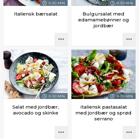
0-30 MIN.
0-30 MIN.
Italiensk bærsalat
Bulgursalat med
edamamebønner og
jordbær
0-30 MIN.
0-30 MIN.
Salat med jordbær,
Italiensk pastasalat
avocado og skinke
med jordbær og sprød
serrano