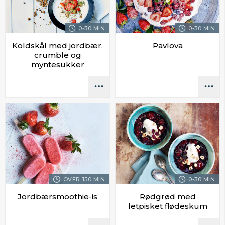
0-30 MIN.
0-30 MIN.
Koldskål med jordbær,
Pavlova
crumble og
myntesukker
OVER 150 MIN.
0-30 MIN.
Jordbærsmoothie-is
Rødgrød med
letpisket flødeskum