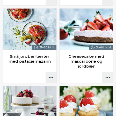
31-60 MIN.
31-60 MIN.
Små jordbærtærter
Cheesecake med
med pistaciemazarin
mascarpone og
jordbær