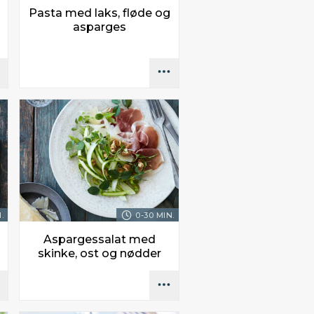
Pasta med laks, fløde og
asparges
.
0-30 MIN.
Aspargessalat med
skinke, ost og nødder