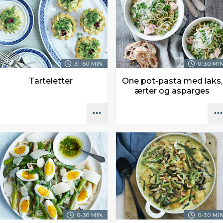
31-60 MIN.
0-30 MIN
Tarteletter
One pot-pasta med laks,
ærter og asparges
0-30 MIN.
0-30 MIN