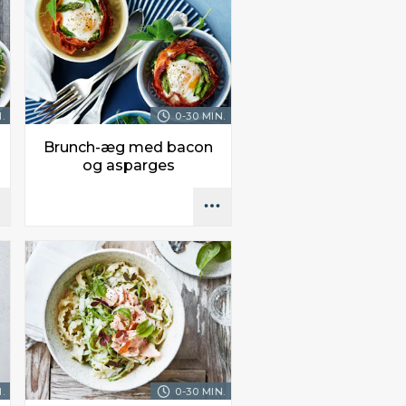
.
0-30 MIN.
Brunch-æg med bacon
og asparges
.
0-30 MIN.