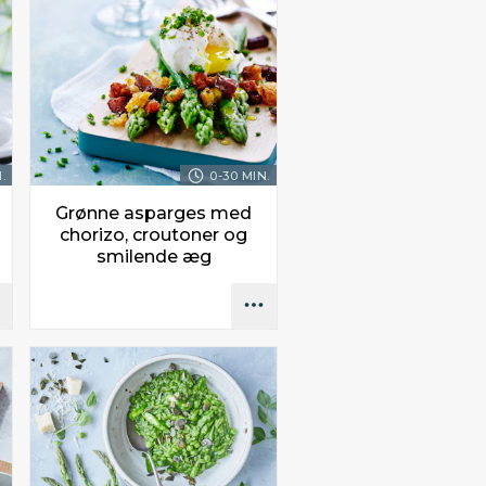
.
0-30 MIN.
Grønne asparges med
chorizo, croutoner og
smilende æg