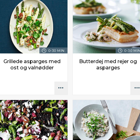
0-30 MIN.
0-30 MIN
Grillede asparges med
Butterdej med rejer og
ost og valnødder
asparges