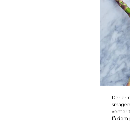
Der er 
smagen 
venter 
få dem 