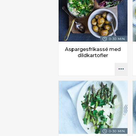
0-30 MIN.
Aspargesfrikassé med
dildkartofler
0-30 MIN.