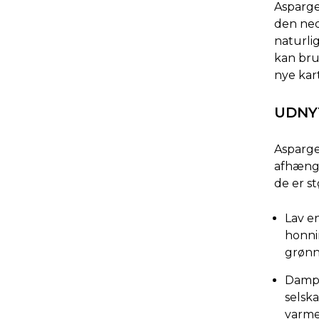
Asparge
den ned
naturli
kan bru
nye kart
UDNY
Asparges
afhængig
de er s
Lav en
honnin
grønn
Dampe
selsk
varme