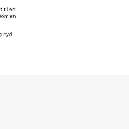
 til en
 som en
og nyd