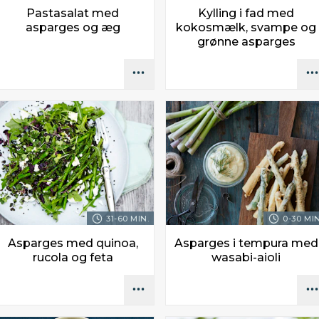
Pastasalat med
Kylling i fad med
asparges og æg
kokosmælk, svampe og
grønne asparges
31-60 MIN.
0-30 MIN
Asparges med quinoa,
Asparges i tempura med
rucola og feta
wasabi-aioli