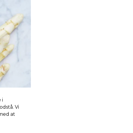
 i
dstå. Vi
 med at