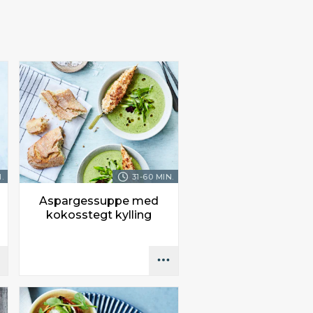
.
31-60 MIN.
Aspargessuppe med
kokosstegt kylling