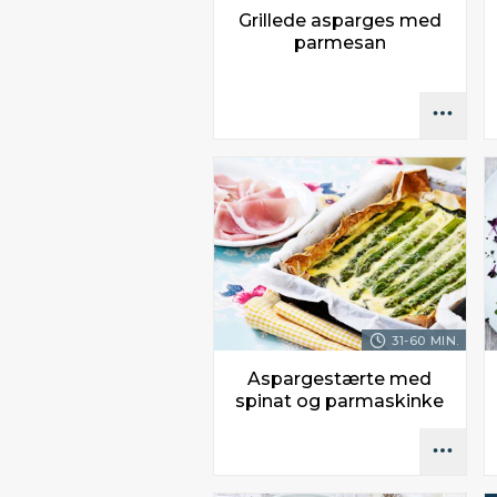
Grillede asparges med
parmesan
31-60 MIN.
Aspargestærte med
spinat og parmaskinke