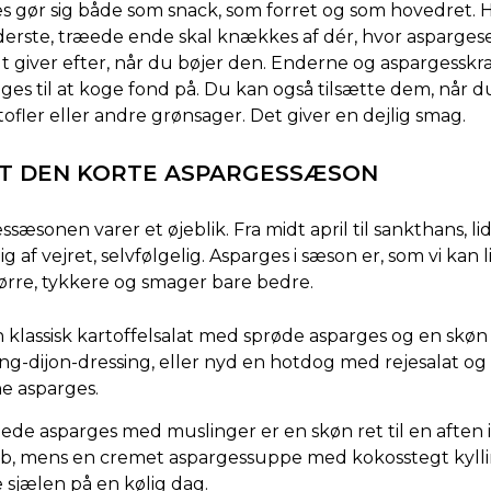
s gør sig både som snack, som forret og som hovedret. H
erste, træede ende skal knækkes af dér, hvor asparges
gt giver efter, når du bøjer den. Enderne og aspargesskr
ges til at koge fond på. Du kan også tilsætte dem, når 
ofler eller andre grønsager. Det giver en dejlig smag.
T DEN KORTE ASPARGESSÆSON
sæsonen varer et øjeblik. Fra midt april til sankthans, lid
 af vejret, selvfølgelig. Asparges i sæson er, som vi kan l
tørre, tykkere og smager bare bedre.
 klassisk kartoffelsalat med sprøde asparges og en skøn
g-dijon-dressing, eller nyd en hotdog med rejesalat og 
e asparges.
de asparges med muslinger er en skøn ret til en aften 
ab, mens en cremet aspargessuppe med kokosstegt kyllin
 sjælen på en kølig dag.