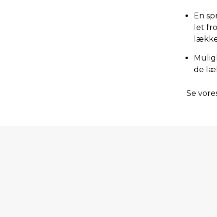
En sp
let fr
lækker
Mulig
de læk
Se vores