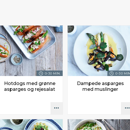
0-30 MIN.
0-30 MIN
Hotdogs med grønne
Dampede asparges
asparges og rejesalat
med muslinger