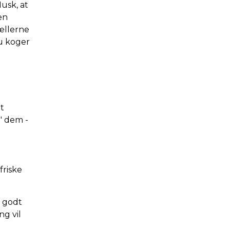
usk, at
en
ællerne
du koger
t
i' dem -
friske
i godt
g vil