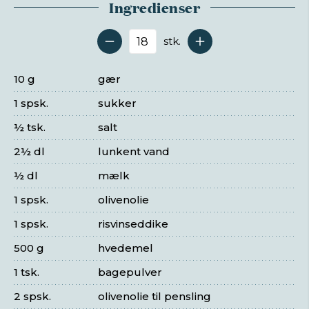
Ingredienser
stk.
Antal serveringer
10 g
gær
1 spsk.
sukker
½ tsk.
salt
2½ dl
lunkent vand
½ dl
mælk
1 spsk.
olivenolie
1 spsk.
risvinseddike
500 g
hvedemel
1 tsk.
bagepulver
2 spsk.
olivenolie til pensling