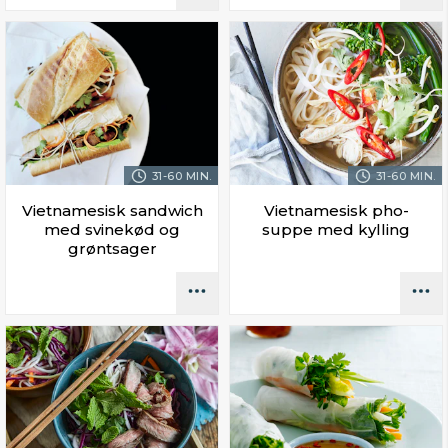
31-60 MIN.
31-60 MIN.
Vietnamesisk sandwich
Vietnamesisk pho-
med svinekød og
suppe med kylling
grøntsager