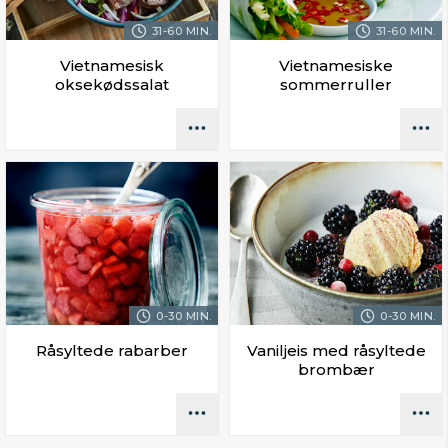
31-60 MIN.
31-60 MIN.
Vietnamesisk
Vietnamesiske
oksekødssalat
sommerruller
0-30 MIN.
0-30 MIN.
Råsyltede rabarber
Vaniljeis med råsyltede
brombær