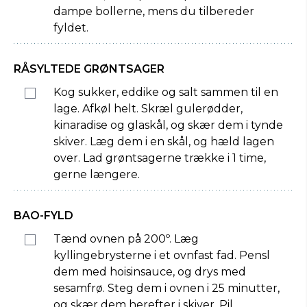
dampe bollerne, mens du tilbereder
fyldet.
RÅSYLTEDE GRØNTSAGER
Kog sukker, eddike og salt sammen til en
lage. Afkøl helt. Skræl gulerødder,
kinaradise og glaskål, og skær dem i tynde
skiver. Læg dem i en skål, og hæld lagen
over. Lad grøntsagerne trække i 1 time,
gerne længere.
BAO-FYLD
Tænd ovnen på 200º. Læg
kyllingebrysterne i et ovnfast fad. Pensl
dem med hoisinsauce, og drys med
sesamfrø. Steg dem i ovnen i 25 minutter,
og skær dem herefter i skiver. Pil