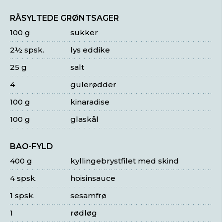
RÅSYLTEDE GRØNTSAGER
100 g
sukker
2½ spsk.
lys eddike
25 g
salt
4
gulerødder
100 g
kinaradise
100 g
glaskål
BAO-FYLD
400 g
kyllingebrystfilet med skind
4 spsk.
hoisinsauce
1 spsk.
sesamfrø
1
rødløg