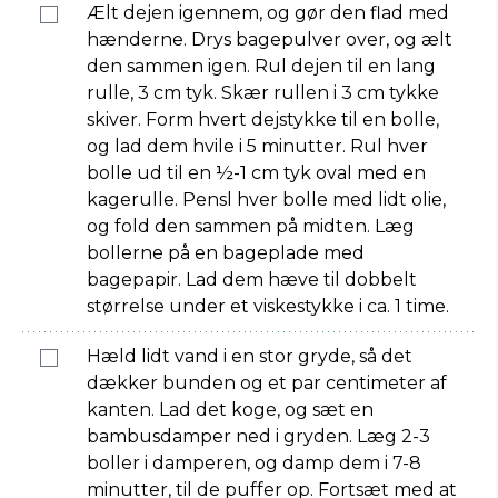
Ælt dejen igennem, og gør den flad med
hænderne. Drys bagepulver over, og ælt
den sammen igen. Rul dejen til en lang
rulle, 3 cm tyk. Skær rullen i 3 cm tykke
skiver. Form hvert dejstykke til en bolle,
og lad dem hvile i 5 minutter. Rul hver
bolle ud til en ½-1 cm tyk oval med en
kagerulle. Pensl hver bolle med lidt olie,
og fold den sammen på midten. Læg
bollerne på en bageplade med
bagepapir. Lad dem hæve til dobbelt
størrelse under et viskestykke i ca. 1 time.
Hæld lidt vand i en stor gryde, så det
dækker bunden og et par centimeter af
kanten. Lad det koge, og sæt en
bambusdamper ned i gryden. Læg 2-3
boller i damperen, og damp dem i 7-8
minutter, til de puffer op. Fortsæt med at