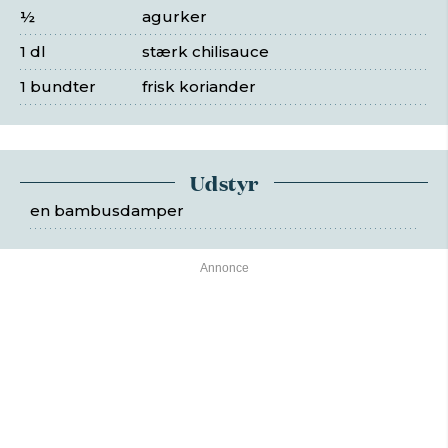
½
agurker
1 dl
stærk chilisauce
1 bundter
frisk koriander
Udstyr
en bambusdamper