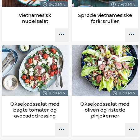
0-30 MIN.
31-60 MIN.
Vietnamesisk
Sprøde vietnamesiske
nudelsalat
forårsruller
0-30 MIN.
0-30 MIN.
Oksekødssalat med
Oksekødssalat med
bagte tomater og
oliven og ristede
avocadodressing
pinjekerner