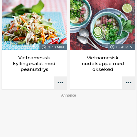
0-30 MIN.
0-30 MIN.
Vietnamesisk
Vietnamesisk
kyllingesalat med
nudelsuppe med
peanutdrys
oksekød