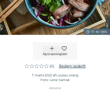
31-60 MIN.
Føj til samling
Gem
(0)
Bedøm opskrift
7. marts 2022 af Louisa Lorang
Foto: Lene Samsø