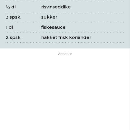
½ dl
risvinseddike
3 spsk.
sukker
1 dl
fiskesauce
2 spsk.
hakket frisk koriander