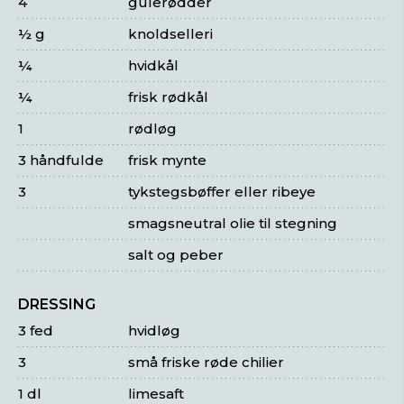
4
gulerødder
½ g
knoldselleri
¼
hvidkål
¼
frisk rødkål
1
rødløg
3 håndfulde
frisk mynte
3
tykstegsbøffer eller ribeye
smagsneutral olie til stegning
salt og peber
DRESSING
3 fed
hvidløg
3
små friske røde chilier
1 dl
limesaft