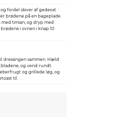
 og fordel skiver af gedeost
cér brødene på en bageplade
 med timian, og dryp med
 brødene i ovnen i knap 10
til dressingen sammen. Hæld
atbladene, og vend rundt.
berfrugt og grillede løg, og
oast til.