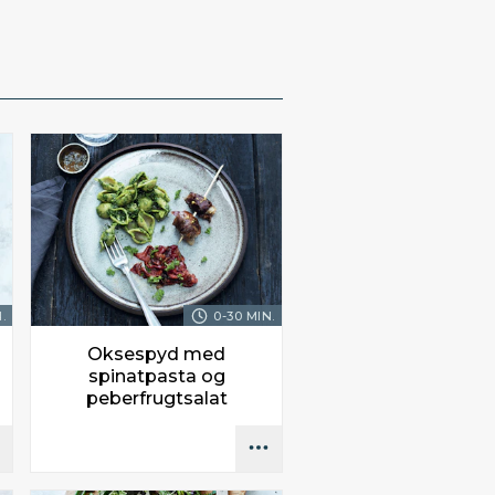
.
0-30 MIN.
Oksespyd med
spinatpasta og
peberfrugtsalat