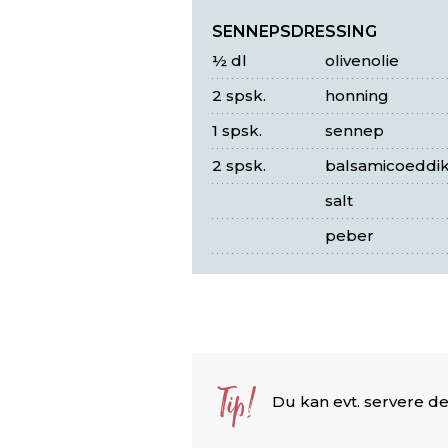
SENNEPSDRESSING
½ dl
olivenolie
2 spsk.
honning
1 spsk.
sennep
2 spsk.
balsamicoeddi
salt
peber
Tip!
Du kan evt. servere de