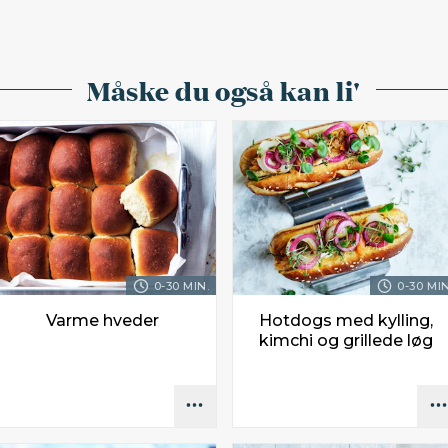
Måske du også kan li'
0-30 MIN.
0-30 MIN
Varme hveder
Hotdogs med kylling,
kimchi og grillede løg