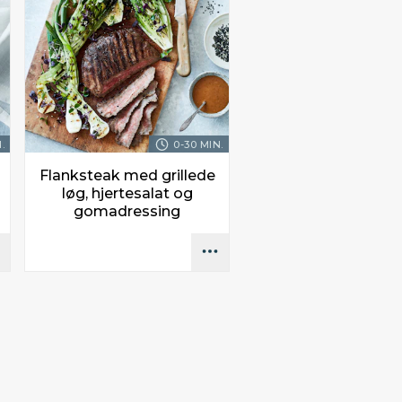
.
0-30 MIN.
Flanksteak med grillede
løg, hjertesalat og
gomadressing