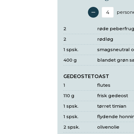
person
Antal 
2
røde peberfrug
2
rødløg
1 spsk.
smagsneutral ol
400 g
blandet grøn sa
GEDEOSTETOAST
1
flutes
110 g
frisk gedeost
1 spsk.
tørret timian
1 spsk.
flydende honni
2 spsk.
olivenolie