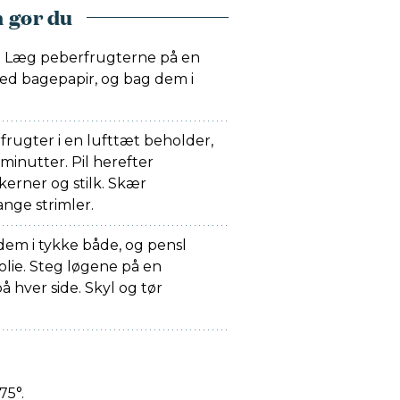
 gør du
. Læg peberfrugterne på en
ed bagepapir, og bag dem i
rugter i en lufttæt beholder,
 minutter. Pil herefter
 kerner og stilk. Skær
ange strimler.
dem i tykke både, og pensl
lie. Steg løgene på en
på hver side. Skyl og tør
75°.