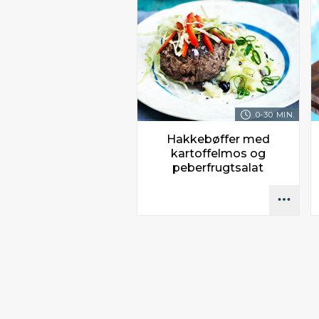
0-30 MIN.
Hakkebøffer med
kartoffelmos og
peberfrugtsalat