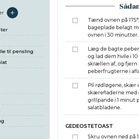
Sådan
er
serveringer
Tænd ovnen på 175°
bageplade belagt m
ter
ovnen i 30 minutter.
Læg de bagte peberf
ie til pensling
og lad dem hvile i 10
lat
skrællen af, og fjern
peberfrugterne i afl
Pil rødløgene, skær 
skærefladerne med o
grillpande i 1 minut 
salatbladene.
ng
GEDEOSTETOAST
Skru ovnen ned på 1