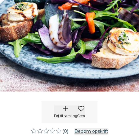
Føj til samling
Gem
(0)
Bedøm opskrift