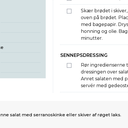
Skær brødet i skiver,
oven på brødet. Pla
med bagepapir. Drys
honning og olie. Bag
minutter.
ke
SENNEPSDRESSING
Rør ingredienserne 
dressingen over sal
Anret salaten med pe
servér med gedeostet
nne salat med serranoskinke eller skiver af røget laks.