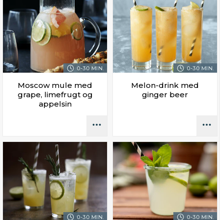
0-30 MIN.
0-30 MIN.
Moscow mule med
Melon-drink med
grape, limefrugt og
ginger beer
appelsin
0-30 MIN.
0-30 MIN.