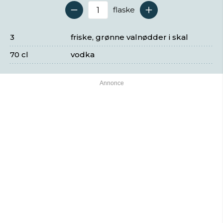
flaske
Antal serveringer
3
friske, grønne valnødder i skal
70 cl
vodka