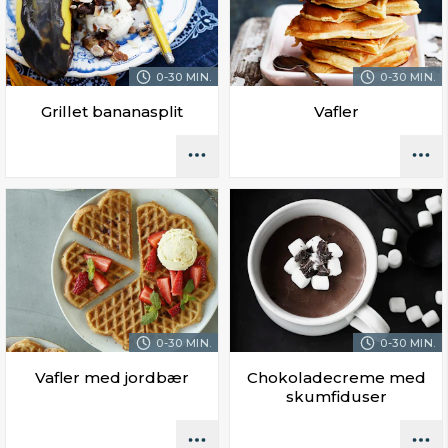
0-30 MIN.
0-30 MIN.
Grillet bananasplit
Vafler
0-30 MIN.
0-30 MIN.
Vafler med jordbær
Chokoladecreme med
skumfiduser