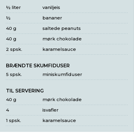
½ liter
vaniljeis
½
bananer
40 g
saltede peanuts
40 g
mørk chokolade
2 spsk.
karamelsauce
BRÆNDTE SKUMFIDUSER
5 spsk.
miniskumfiduser
TIL SERVERING
40 g
mørk chokolade
4
isvafler
1 spsk.
karamelsauce