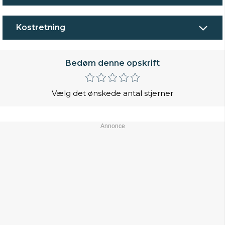
Kostretning
Bedøm denne opskrift
Vælg det ønskede antal stjerner