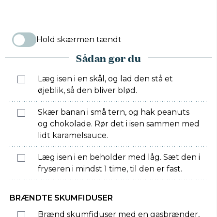
Hold skærmen tændt
Sådan gør du
Læg isen i en skål, og lad den stå et
øjeblik, så den bliver blød.
Skær banan i små tern, og hak peanuts
og chokolade. Rør det i isen sammen med
lidt karamelsauce.
Læg isen i en beholder med låg. Sæt den i
fryseren i mindst 1 time, til den er fast.
BRÆNDTE SKUMFIDUSER
Brænd skumfiduser med en gasbrænder,