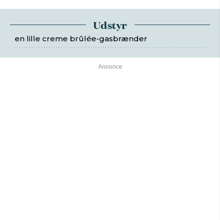
Udstyr
en lille creme brûlée-gasbrænder