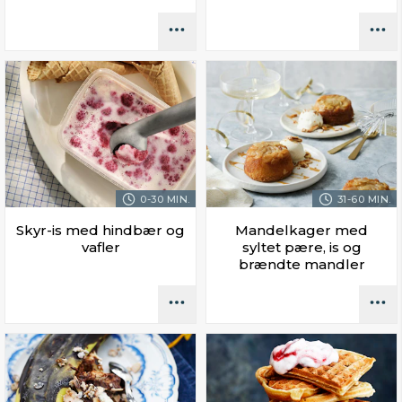
0-30 MIN.
31-60 MIN.
Skyr-is med hindbær og
Mandelkager med
vafler
syltet pære, is og
brændte mandler