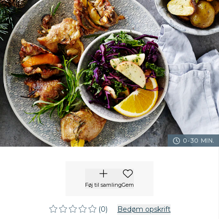
0-30 MIN.
Føj til samling
Gem
(0)
Bedøm opskrift