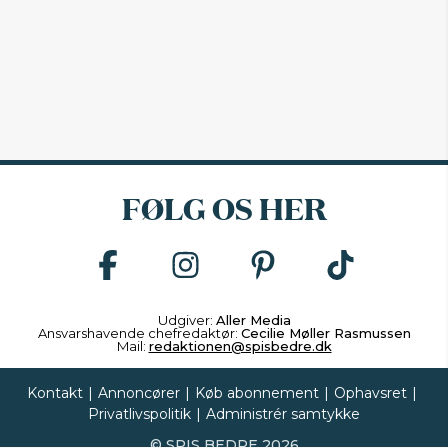
FØLG OS HER
Udgiver:
Aller Media
Ansvarshavende chefredaktør:
Cecilie Møller Rasmussen
Mail:
redaktionen@spisbedre.dk
Kontakt
|
Annoncører
|
Køb abonnement
|
Ophavsret
|
Privatlivspolitik
|
Administrér samtykke
©
SPIS BEDRE
2026