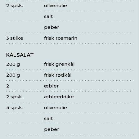
2 spsk.
olivenolie
salt
peber
3 stilke
frisk rosmarin
KÅLSALAT
200 g
frisk grønkål
200 g
frisk rødkål
2
æbler
2 spsk.
æbleeddike
4 spsk.
olivenolie
salt
peber