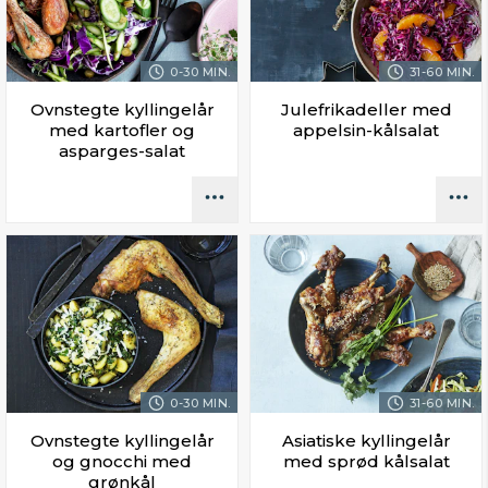
0-30 MIN.
31-60 MIN.
Ovnstegte kyllingelår
Julefrikadeller med
med kartofler og
appelsin-kålsalat
asparges-salat
0-30 MIN.
31-60 MIN.
Ovnstegte kyllingelår
Asiatiske kyllingelår
og gnocchi med
med sprød kålsalat
grønkål