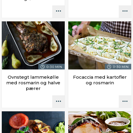
0-30 MIN.
0-30 MIN.
Ovnstegt lammekølle
Focaccia med kartofler
med rosmarin og halve
og rosmarin
pærer