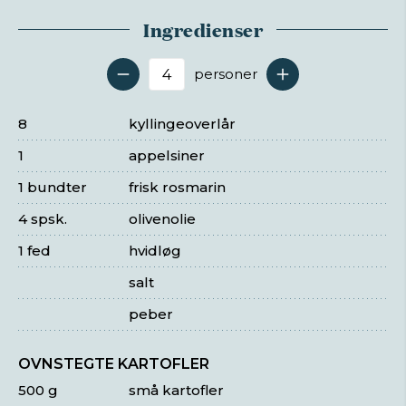
Ingredienser
personer
Antal serveringer
8
kyllingeoverlår
1
appelsiner
1 bundter
frisk rosmarin
4 spsk.
olivenolie
1 fed
hvidløg
salt
peber
OVNSTEGTE KARTOFLER
500 g
små kartofler