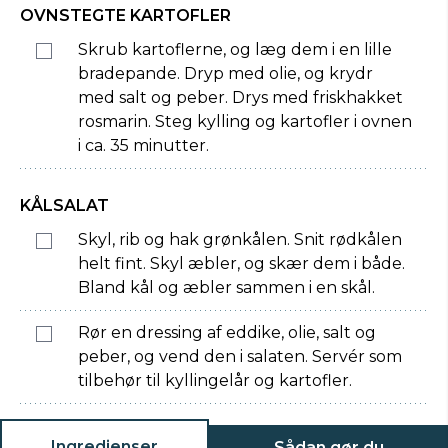
OVNSTEGTE KARTOFLER
Skrub kartoflerne, og læg dem i en lille
bradepande. Dryp med olie, og krydr
med salt og peber. Drys med friskhakket
rosmarin. Steg kylling og kartofler i ovnen
i ca. 35 minutter.
KÅLSALAT
Skyl, rib og hak grønkålen. Snit rødkålen
helt fint. Skyl æbler, og skær dem i både.
Bland kål og æbler sammen i en skål.
Rør en dressing af eddike, olie, salt og
peber, og vend den i salaten. Servér som
tilbehør til kyllingelår og kartofler.
Ingredienser
Sådan gør du