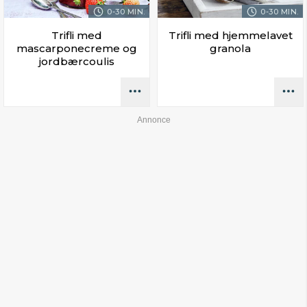
0-30 MIN.
0-30 MIN.
Trifli med
Trifli med hjemmelavet
mascarponecreme og
granola
jordbærcoulis