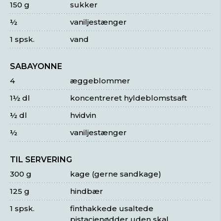
150 g
sukker
½
vaniljestænger
1 spsk.
vand
SABAYONNE
4
æggeblommer
1½ dl
koncentreret hyldeblomstsaft
½ dl
hvidvin
½
vaniljestænger
TIL SERVERING
300 g
kage (gerne sandkage)
125 g
hindbær
1 spsk.
finthakkede usaltede
pistacienødder uden skal