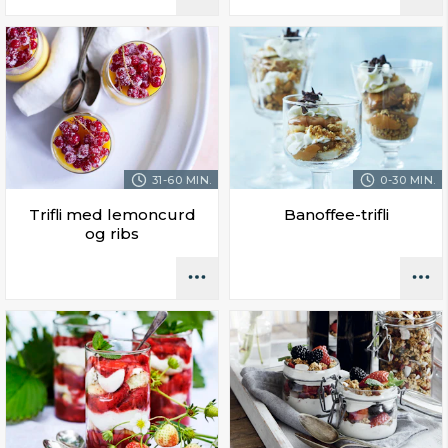
31-60 MIN.
0-30 MIN.
Trifli med lemoncurd
Banoffee-trifli
og ribs