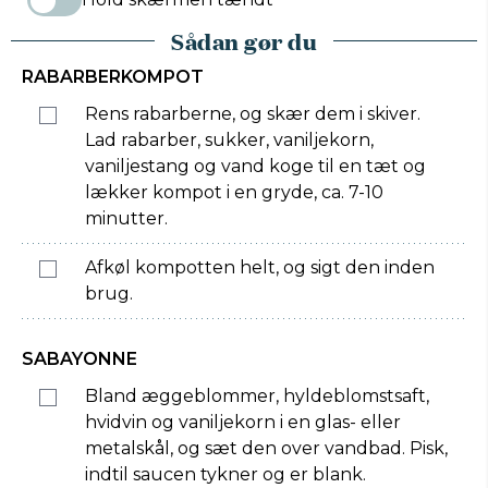
Sådan gør du
RABARBERKOMPOT
Rens rabarberne, og skær dem i skiver.
Lad rabarber, sukker, vaniljekorn,
vaniljestang og vand koge til en tæt og
lækker kompot i en gryde, ca. 7-10
minutter.
Afkøl kompotten helt, og sigt den inden
brug.
SABAYONNE
Bland æggeblommer, hyldeblomstsaft,
hvidvin og vaniljekorn i en glas- eller
metalskål, og sæt den over vandbad. Pisk,
indtil saucen tykner og er blank.