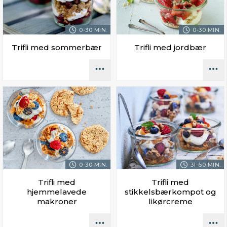
0-30 MIN.
0-30 MIN.
Trifli med sommerbær
Trifli med jordbær
0-30 MIN.
31-60 MIN.
Trifli med
Trifli med
hjemmelavede
stikkelsbærkompot og
makroner
likørcreme