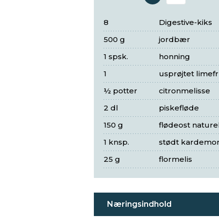
Antal 
8
Digestive-kiks
500 g
jordbær
1 spsk.
honning
1
usprøjtet limef
½ potter
citronmelisse
2 dl
piskefløde
150 g
flødeost nature
1 knsp.
stødt kardem
25 g
flormelis
Næringsindhold