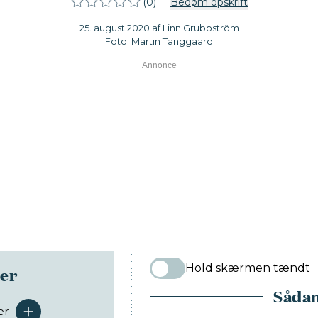
(0)
Bedøm opskrift
25. august 2020 af Linn Grubbström
Foto: Martin Tanggaard
Hold skærmen tændt
ser
Sådan
er