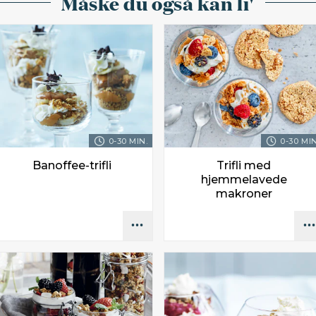
Måske du også kan li'
0-30 MIN.
0-30 MIN
Banoffee-trifli
Trifli med
hjemmelavede
makroner