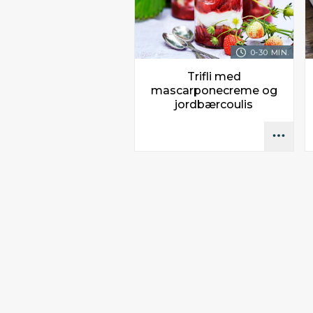
0-30 MIN.
Trifli med
mascarponecreme og
jordbærcoulis