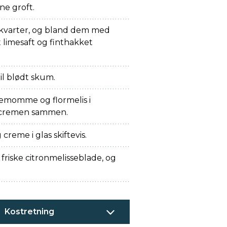
ne groft.
 kvarter, og bland dem med
t limesaft og finthakket
il blødt skum.
demomme og flormelis i
k cremen sammen.
creme i glas skiftevis.
riske citronmelisseblade, og
Kostretning