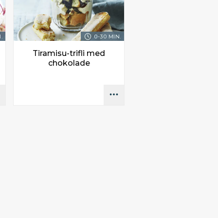
.
0-30 MIN.
Tiramisu-trifli med
chokolade