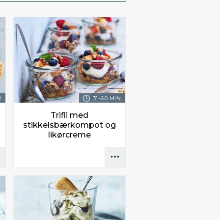
.
31-60 MIN.
Trifli med
stikkelsbærkompot og
likørcreme