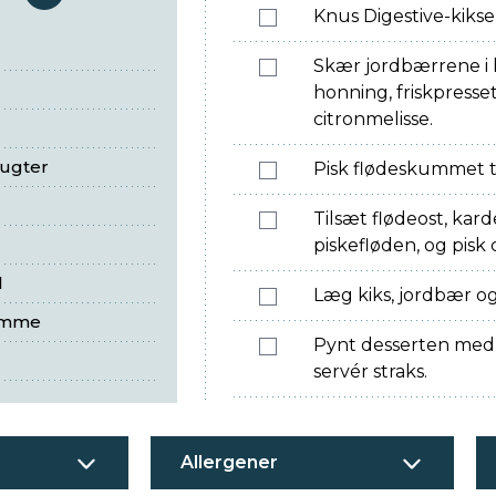
serveringer
Knus Digestive-kikse
Skær jordbærrene i
honning, friskpresse
citronmelisse.
rugter
Pisk flødeskummet t
Tilsæt flødeost, kar
piskefløden, og pis
l
Læg kiks, jordbær og 
omme
Pynt desserten med f
servér straks.
Allergener