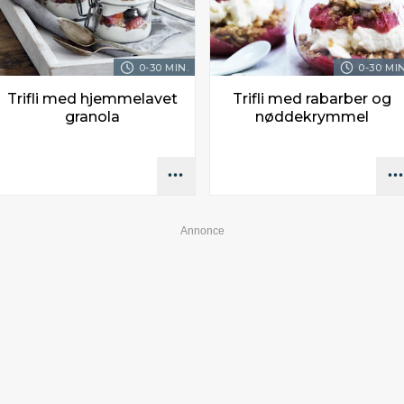
0-30 MIN.
0-30 MIN
Trifli med hjemmelavet
Trifli med rabarber og
granola
nøddekrymmel