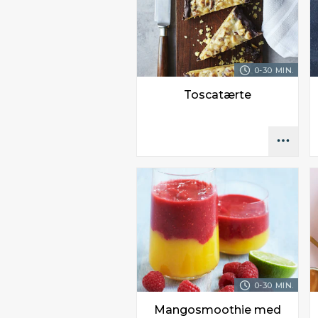
0-30 MIN.
Toscatærte
0-30 MIN.
Mangosmoothie med