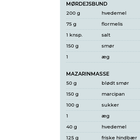
MØRDEJSBUND
200 g
hvedemel
75 g
flormelis
1 knsp.
salt
150 g
smør
1
æg
MAZARINMASSE
50 g
blødt smør
150 g
marcipan
100 g
sukker
1
æg
40 g
hvedemel
125 g
friske hindbær