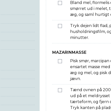
Bland mel, flormelis 
smørret ud i melet, ti
æg, og saml hurtigt 
Tryk dejen lidt flad, 
husholdningsfilm, og
minutter.
MAZARINMASSE
Pisk smør, marcipan
ensartet masse med e
æg og mel, og pisk d
jævn.
Tænd ovnen på 200°
ud på et meldrysset 
tærteform, og fjern
Tryk kanten på plads