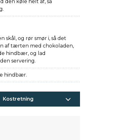
d den køle helt af, så
g.
 skål, og rør smør i, så det
en af tærten med chokoladen,
de hindbær, og lad
den servering.
ke hindbær.
Kostretning