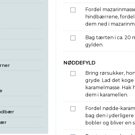
Fordel mazarinmasse
hindbærrene, fordel
dem ned i mazarinm
Bag tærten i ca. 20 m
gylden.
NØDDEFYLD
rner
Bring rørsukker, hon
gryde. Lad det koge
karamelmasse. Hak h
e
dem i karamellen.
Fordel nødde-karam
indbær
bag den i yderligere 
bær
bobler og bliver en