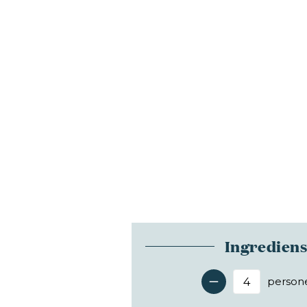
Ingredien
person
Antal 