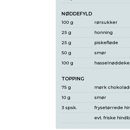
NØDDEFYLD
100 g
rørsukker
25 g
honning
25 g
piskefløde
50 g
smør
100 g
hasselnøddeke
TOPPING
75 g
mørk chokolad
10 g
smør
3 spsk.
frysetørrede h
evt. friske hind