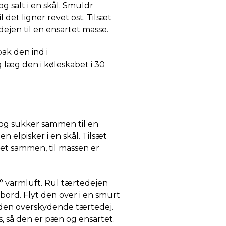
og salt i en skål. Smuldr
l det ligner revet ost. Tilsæt
dejen til en ensartet masse.
pak den ind i
 læg den i køleskabet i 30
 og sukker sammen til en
n elpisker i en skål. Tilsæt
et sammen, til massen er
 varmluft. Rul tærtedejen
bord. Flyt den over i en smurt
 den overskydende tærtedej.
, så den er pæn og ensartet.