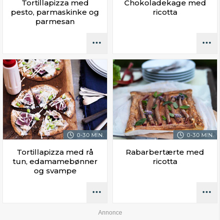
Tortillapizza med
Chokoladekage med
pesto, parmaskinke og
ricotta
parmesan
0-30 MIN.
0-30 MIN.
Tortillapizza med rå
Rabarbertærte med
tun, edamamebønner
ricotta
og svampe