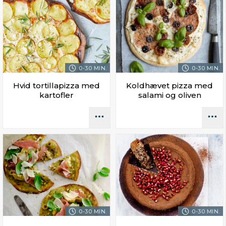
0-30 MIN.
0-30 MIN.
Hvid tortillapizza med
Koldhævet pizza med
kartofler
salami og oliven
0-30 MIN.
0-30 MIN.