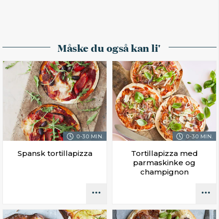
Måske du også kan li'
0-30 MIN.
0-30 MIN.
Spansk tortillapizza
Tortillapizza med
parmaskinke og
champignon