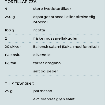
TORTILLAPIZZA
4
store hvedetortillaer
250 g
aspargesbroccoli eller almindelig
broccoli
100 g
ricotta
2
friske mozzarellakugler
20 skiver
italiensk salami (f.eks. med fennikel)
1½ spsk.
olivenolie
1½ tsk.
tørret oregano
salt og peber
TIL SERVERING
25 g
parmesan
evt. blandet grøn salat