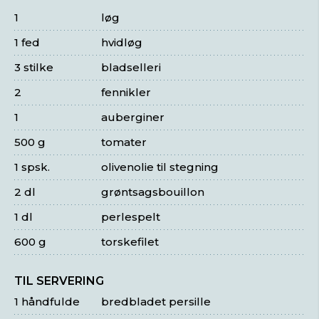
1
løg
1 fed
hvidløg
3 stilke
bladselleri
2
fennikler
1
auberginer
500 g
tomater
1 spsk.
olivenolie til stegning
2 dl
grøntsagsbouillon
1 dl
perlespelt
600 g
torskefilet
TIL SERVERING
1 håndfulde
bredbladet persille