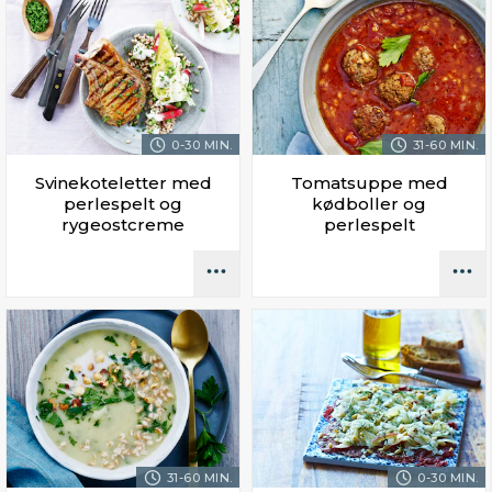
0-30 MIN.
31-60 MIN.
Svinekoteletter med
Tomatsuppe med
perlespelt og
kødboller og
rygeostcreme
perlespelt
31-60 MIN.
0-30 MIN.