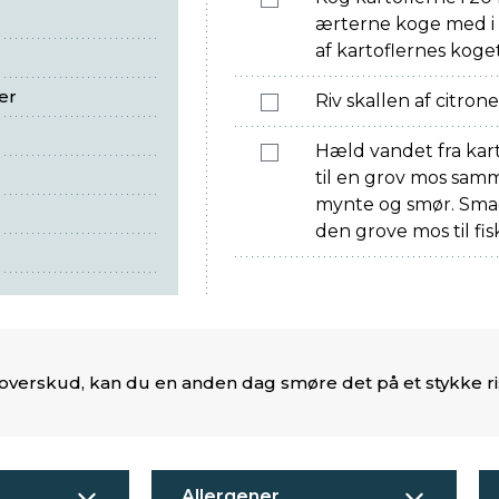
ærterne koge med i 
af kartoflernes koget
er
Riv skallen af citron
Hæld vandet fra kar
til en grov mos sam
mynte og smør. Smag
den grove mos til fis
 overskud, kan du en anden dag smøre det på et stykke ri
Allergener