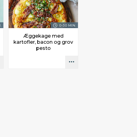
.
0-30 MIN.
Æggekage med
kartofler, bacon og grov
pesto