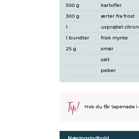
500 g
kartofler
300 g
ærter fra frost
1
usprøjtet citron
1 bundter
frisk mynte
25 g
smør
salt
peber
Tip!
Hvis du får tapenade i
Næringsindhold