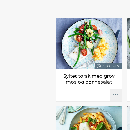
31-60 MIN.
Syltet torsk med grov
mos og bønnesalat