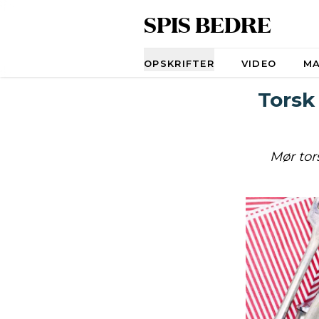
SPIS BEDRE
Navigation
OPSKRIFTER
VIDEO
M
Torsk
Mør tor