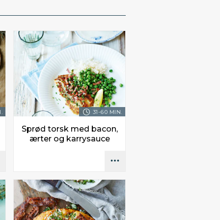
.
31-60 MIN.
Sprød torsk med bacon,
ærter og karrysauce