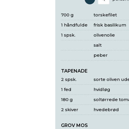
Antal 
700 g
torskefilet
1 håndfulde
frisk basilikum
1 spsk.
olivenolie
salt
peber
TAPENADE
2 spsk.
sorte oliven ud
1 fed
hvidløg
180 g
soltørrede tomat
2 skiver
hvedebrød
GROV MOS