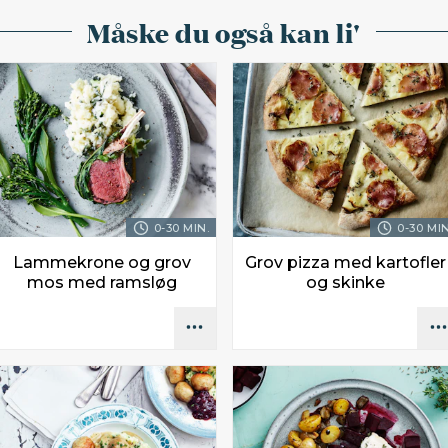
Måske du også kan li'
0-30 MIN.
0-30 MIN
Lammekrone og grov
Grov pizza med kartofler
mos med ramsløg
og skinke