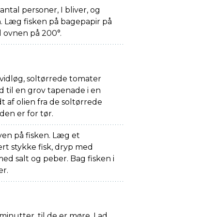
antal personer, I bliver, og
n. Læg fisken på bagepapir på
 ovnen på 200°.
hvidløg, soltørrede tomater
 til en grov tapenade i en
dt af olien fra de soltørrede
den er for tør.
en på fisken. Læg et
rt stykke fisk, dryp med
med salt og peber. Bag fisken i
er.
minutter, til de er møre. Lad