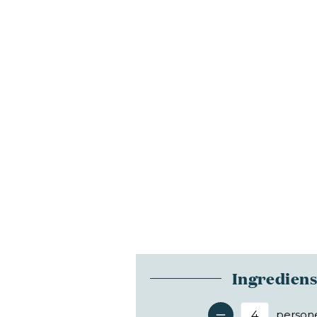
Ingredien
person