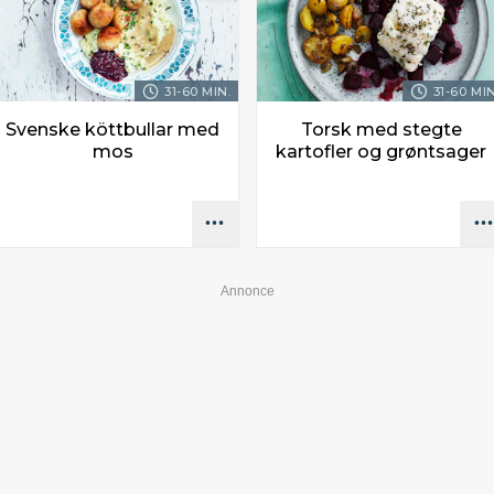
31-60 MIN.
31-60 MIN
Svenske köttbullar med
Torsk med stegte
mos
kartofler og grøntsager