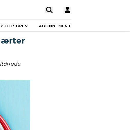
NYHEDSBREV
ABONNEMENT
 ærter
ltørrede