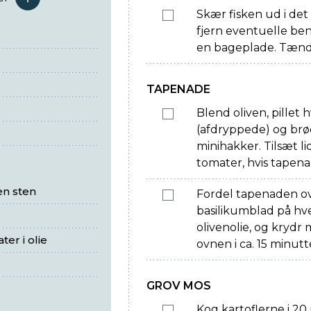
serveringer
Skær fisken ud i det 
fjern eventuelle be
en bageplade. Tænd
TAPENADE
Blend oliven, pillet 
(afdryppede) og brød
minihakker. Tilsæt li
tomater, hvis tapena
en sten
Fordel tapenaden ov
basilikumblad på hve
olivenolie, og krydr 
er i olie
ovnen i ca. 15 minutt
GROV MOS
Kog kartoflerne i 20 