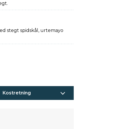
gt.
ed stegt spidskål, urtemayo
Kostretning