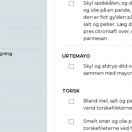
Skyl spidskålen, og 
og olie på en pande, o
den er flot gylden 
salt og peber. Læg d
pres citronsaft over,
parmesan.
egning
URTEMAYO
Skyl og afdryp dild o
sammen med mayonna
TORSK
Bland mel, salt og p
vend torskefileterne
Smelt smør og olie p
torskefileterne ved h