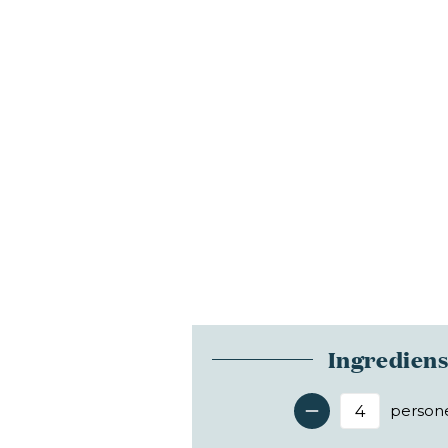
Ingredien
person
Antal 