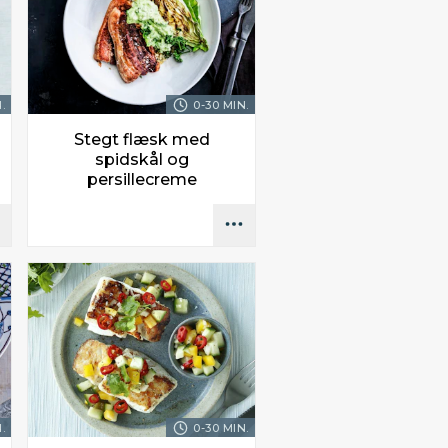
.
0-30 MIN.
Stegt flæsk med
spidskål og
persillecreme
.
0-30 MIN.