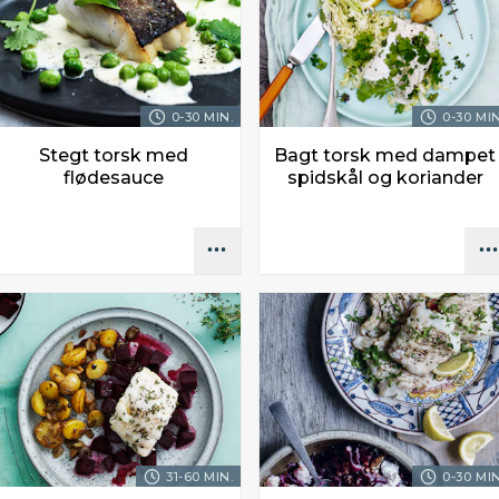
0-30 MIN.
0-30 MIN
Stegt torsk med
Bagt torsk med dampet
flødesauce
spidskål og koriander
31-60 MIN.
0-30 MIN