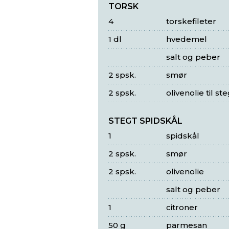
TORSK
4
torskefileter
1 dl
hvedemel
salt og peber
2 spsk.
smør
2 spsk.
olivenolie til st
STEGT SPIDSKÅL
1
spidskål
2 spsk.
smør
2 spsk.
olivenolie
salt og peber
1
citroner
50 g
parmesan