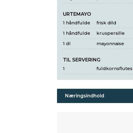
URTEMAYO
1 håndfulde
frisk dild
1 håndfulde
kruspersille
1 dl
mayonnaise
TIL SERVERING
1
fuldkornsflutes
Næringsindhold