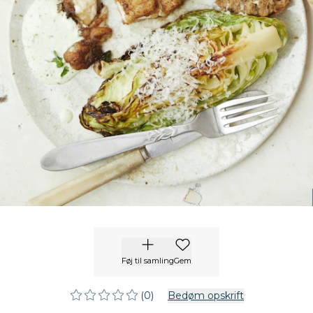
Føj til samling
Gem
(0)
Bedøm opskrift