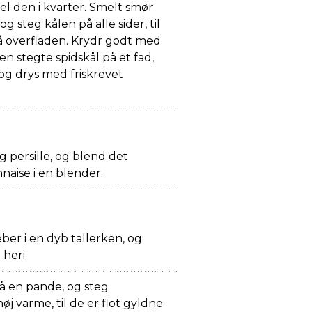
del den i kvarter. Smelt smør
g steg kålen på alle sider, til
på overfladen. Krydr godt med
en stegte spidskål på et fad,
 og drys med friskrevet
g persille, og blend det
ise i en blender.
eber i en dyb tallerken, og
 heri.
å en pande, og steg
øj varme, til de er flot gyldne