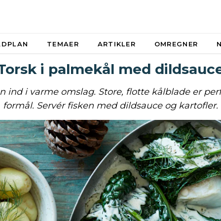
ADPLAN
TEMAER
ARTIKLER
OMREGNER
Torsk i palmekål med dildsauc
 ind i varme omslag. Store, flotte kålblade er perf
formål. Servér fisken med dildsauce og kartofler.