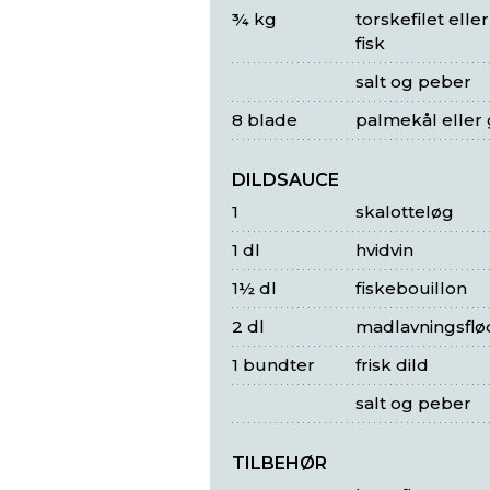
¾ kg
torskefilet elle
fisk
salt og peber
8 blade
palmekål eller
DILDSAUCE
1
skalotteløg
1 dl
hvidvin
1½ dl
fiskebouillon
2 dl
madlavningsflø
1 bundter
frisk dild
salt og peber
TILBEHØR