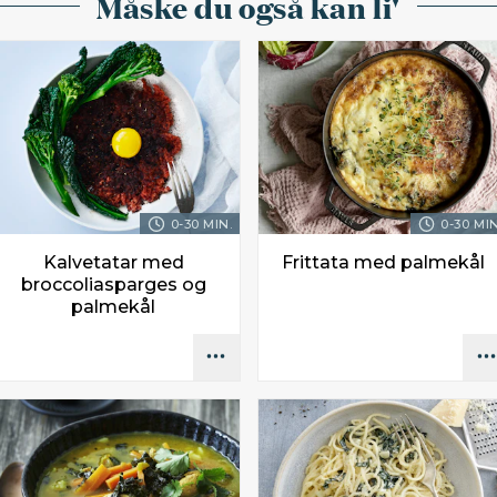
Måske du også kan li'
0-30 MIN.
0-30 MIN
Kalvetatar med
Frittata med palmekål
broccoliasparges og
palmekål