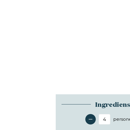
Ingredien
person
Antal 