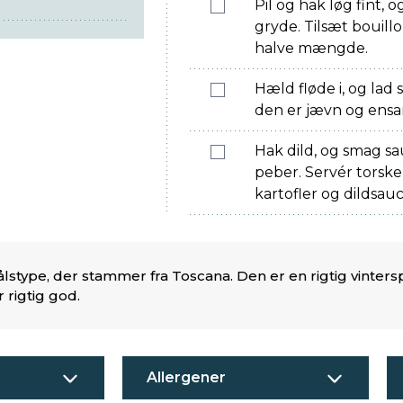
Pil og hak løg fint, 
gryde. Tilsæt bouill
halve mængde.
Hæld fløde i, og lad 
den er jævn og ensar
Hak dild, og smag sau
peber. Servér tors
kartofler og dildsauc
stype, der stammer fra Toscana. Den er en rigtig vintersp
r rigtig god.
Allergener