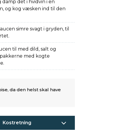
og damp det i hvidvin i en
on, og kog væsken ind til den
saucen simre svagt i gryden, til
tet.
cen til med dild, salt og
kepakkerne med kogte
e.
ise, da den helst skal have
Kostretning