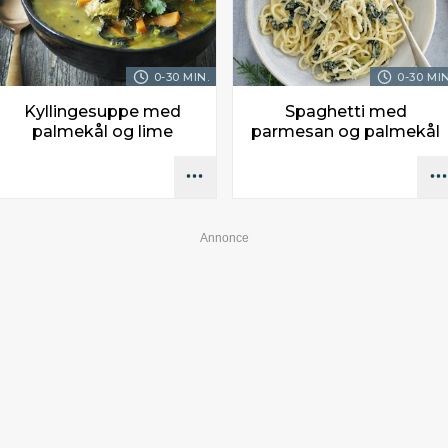
0-30 MIN.
0-30 MIN
Kyllingesuppe med
Spaghetti med
palmekål og lime
parmesan og palmekål