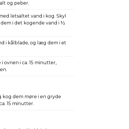
alt og peber.
med letsaltet vand i kog. Skyl
g dem i det kogende vand i ½
nd i kålblade, og læg dem i et
 ovnen i ca. 15 minutter,
en.
og kog dem møre i en gryde
ca. 15 minutter.