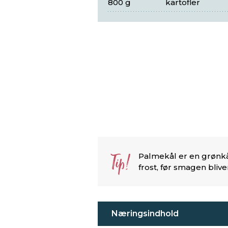
800 g
kartofler
Tip!
Palmekål er en grønkål
frost, før smagen blive
Næringsindhold