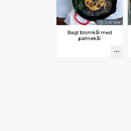
0-30 MIN.
Bagt blomkål med
palmekål