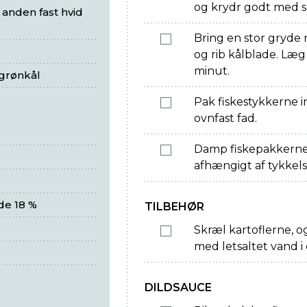
og krydr godt med s
r anden fast hvid
Bring en stor gryde 
og rib kålblade. Læ
minut.
 grønkål
Pak fiskestykkerne i
ovnfast fad.
Damp fiskepakkerne i
afhængigt af tykkels
de 18 %
TILBEHØR
Skræl kartoflerne, 
med letsaltet vand i 
DILDSAUCE