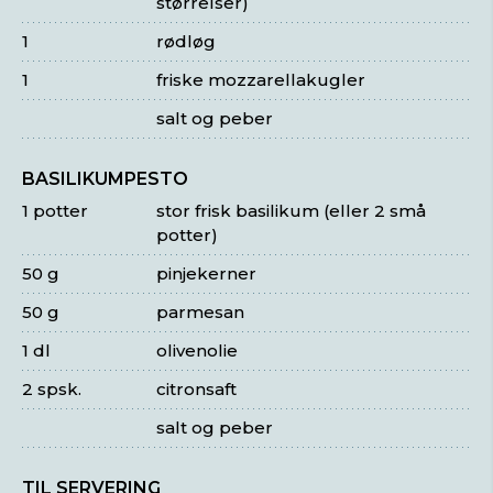
størrelser)
1
rødløg
1
friske mozzarellakugler
salt og peber
BASILIKUMPESTO
1 potter
stor frisk basilikum (eller 2 små
potter)
50 g
pinjekerner
50 g
parmesan
1 dl
olivenolie
2 spsk.
citronsaft
salt og peber
TIL SERVERING