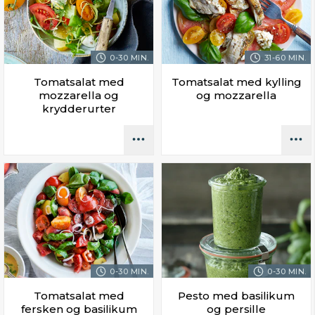
0-30 MIN.
31-60 MIN.
Tomatsalat med
Tomatsalat med kylling
mozzarella og
og mozzarella
krydderurter
0-30 MIN.
0-30 MIN.
Tomatsalat med
Pesto med basilikum
fersken og basilikum
og persille