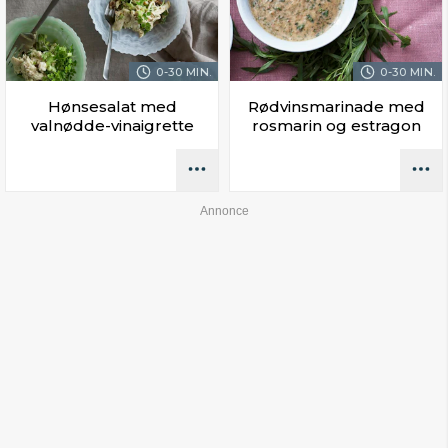
0-30 MIN.
0-30 MIN.
Hønsesalat med
Rødvinsmarinade med
valnødde-vinaigrette
rosmarin og estragon