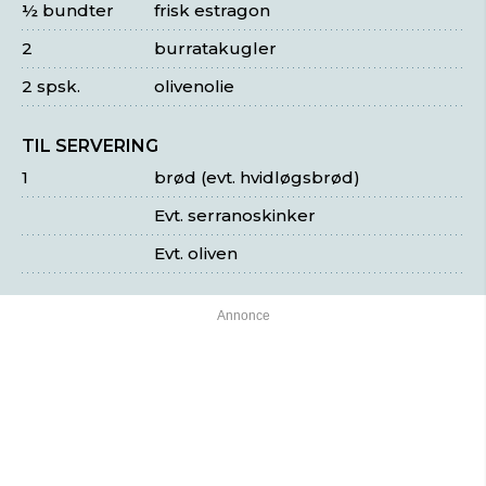
½ bundter
frisk estragon
2
burratakugler
2 spsk.
olivenolie
TIL SERVERING
1
brød (evt. hvidløgsbrød)
Evt. serranoskinker
Evt. oliven