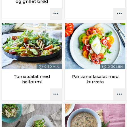
og grillet brød
0-30 MIN.
0-30 MIN.
Tomatsalat med
Panzanellasalat med
halloumi
burrata