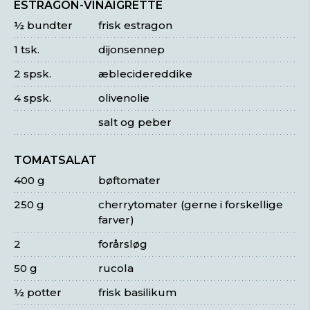
ESTRAGON-VINAIGRETTE
½ bundter
frisk estragon
1 tsk.
dijonsennep
2 spsk.
æblecidereddike
4 spsk.
olivenolie
salt og peber
TOMATSALAT
400 g
bøftomater
250 g
cherrytomater (gerne i forskellige
farver)
2
forårsløg
50 g
rucola
½ potter
frisk basilikum