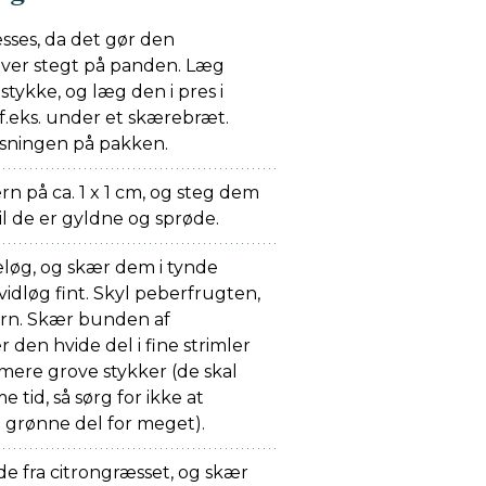
esses, da det gør den
liver stegt på panden. Læg
estykke, og læg den i pres i
f.eks. under et skærebræt.
isningen på pakken.
rn på ca. 1 x 1 cm, og steg dem
 til de er gyldne og sprøde.
teløg, og skær dem i tynde
hvidløg fint. Skyl peberfrugten,
ern. Skær bunden af
 den hvide del i fine strimler
mere grove stykker (de skal
e tid, så sørg for ikke at
 grønne del for meget).
de fra citrongræsset, og skær