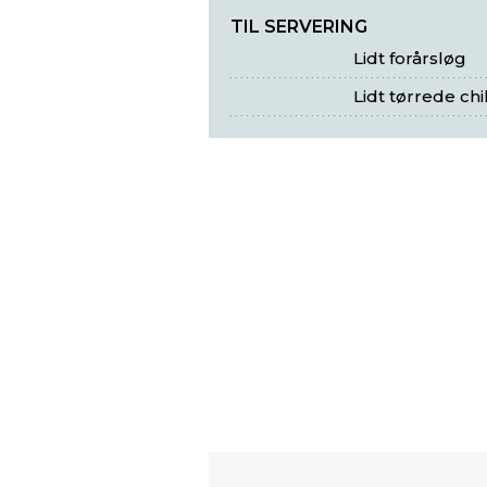
TIL SERVERING
Lidt forårsløg
Lidt tørrede chi