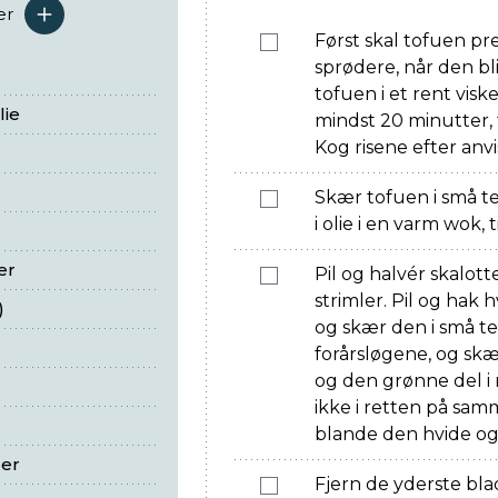
er
serveringer
Først skal tofuen pr
sprødere, når den b
tofuen i et rent visk
lie
mindst 20 minutter, 
Kog risene efter anv
Skær tofuen i små te
i olie i en varm wok,
er
Pil og halvér skalot
strimler. Pil og hak 
)
og skær den i små t
forårsløgene, og skær
og den grønne del i 
ikke i retten på samm
blande den hvide og
ger
Fjern de yderste bla