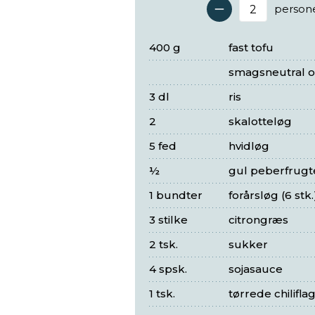
person
Antal 
400 g
fast tofu
smagsneutral o
3 dl
ris
2
skalotteløg
5 fed
hvidløg
½
gul peberfrugt
1 bundter
forårsløg (6 stk.
3 stilke
citrongræs
2 tsk.
sukker
4 spsk.
sojasauce
1 tsk.
tørrede chilifla