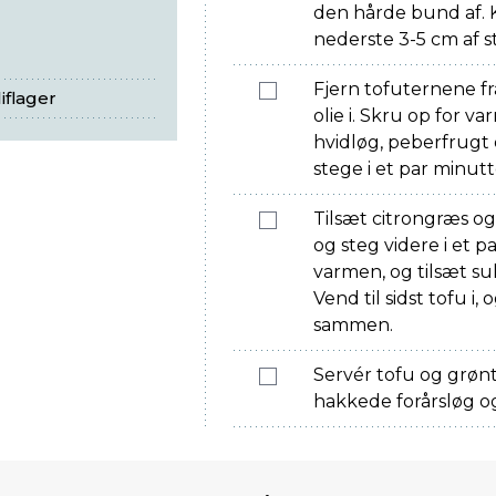
den hårde bund af. 
nederste 3-5 cm af 
Fjern tofuternene fr
liflager
olie i. Skru op for v
hvidløg, peberfrugt 
stege i et par minut
Tilsæt citrongræs og
og steg videre i et 
varmen, og tilsæt suk
Vend til sidst tofu i
sammen.
Servér tofu og grøn
hakkede forårsløg og 