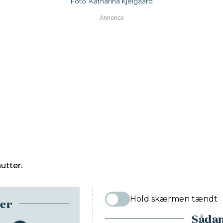
Foto: Katharina Kjelgaard
utter.
Hold skærmen tændt
ser
Sådan