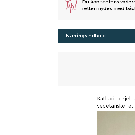
Tip!
Du kan sagtens varier
retten nydes med både
Næringsindhold
Katharina Kjelg
vegetariske ret