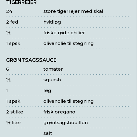
TIGERREJER
24
store tigerrejer med skal
2 fed
hvidløg
½
friske røde chilier
1 spsk.
olivenolie til stegning
GRØNTSAGSSAUCE
6
tomater
½
squash
1
løg
1 spsk.
olivenolie til stegning
2 stilke
frisk oregano
½ liter
grøntsagsbouillon
salt