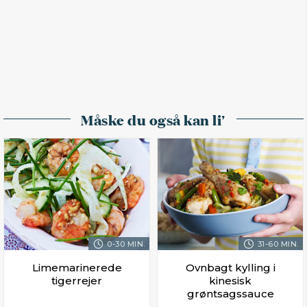
Måske du også kan li'
0-30 MIN.
31-60 MIN.
Limemarinerede
Ovnbagt kylling i
tigerrejer
kinesisk
grøntsagssauce