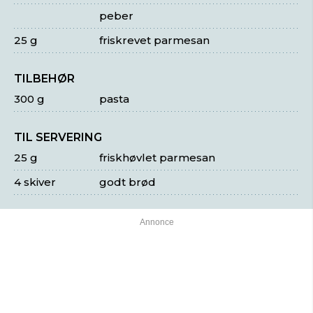
peber
25 g
friskrevet parmesan
TILBEHØR
300 g
pasta
TIL SERVERING
25 g
friskhøvlet parmesan
4 skiver
godt brød