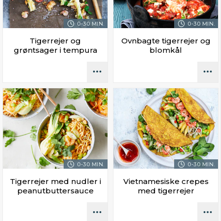
0-30 MIN.
0-30 MIN.
Tigerrejer og
Ovnbagte tigerrejer og
grøntsager i tempura
blomkål
0-30 MIN.
0-30 MIN.
Tigerrejer med nudler i
Vietnamesiske crepes
peanutbuttersauce
med tigerrejer