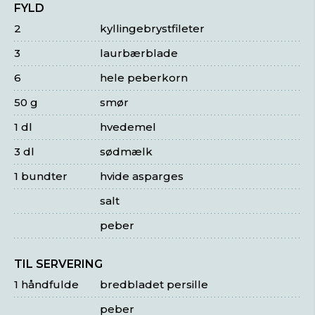
FYLD
2
kyllingebrystfileter
3
laurbærblade
6
hele peberkorn
50 g
smør
1 dl
hvedemel
3 dl
sødmælk
1 bundter
hvide asparges
salt
peber
TIL SERVERING
1 håndfulde
bredbladet persille
peber