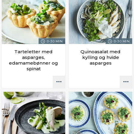
0-30 MIN.
0-30 MIN.
Tarteletter med
Quinoasalat med
asparges,
kylling og hvide
edamamebønner og
asparges
spinat