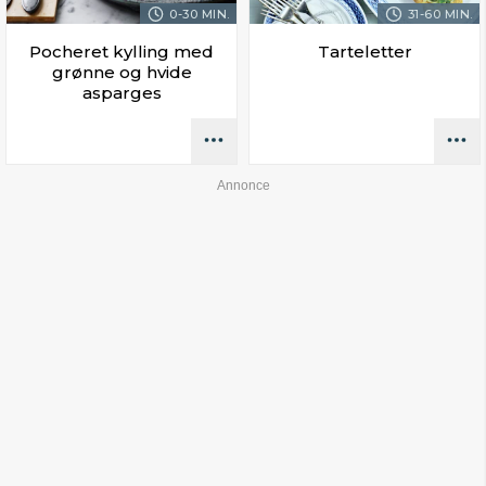
0-30 MIN.
31-60 MIN.
Pocheret kylling med
Tarteletter
grønne og hvide
asparges