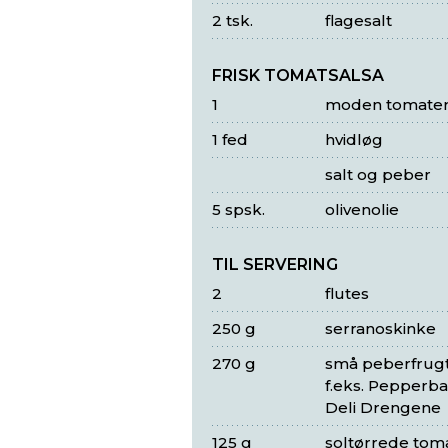
2 tsk.
flagesalt
FRISK TOMATSALSA
1
moden tomate
1 fed
hvidløg
salt og peber
5 spsk.
olivenolie
TIL SERVERING
2
flutes
250 g
serranoskinke
270 g
små peberfrugt
f.eks. Pepperbal
Deli Drengene
125 g
soltørrede tom