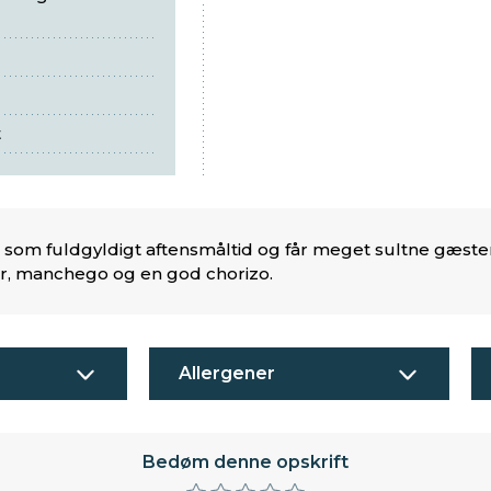
t
s som fuldgyldigt aftensmåltid og får meget sultne gæst
r, manchego og en god chorizo.
Allergener
Bedøm denne opskrift