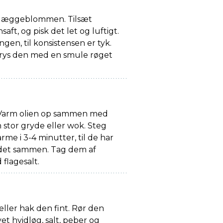
d i æggeblommen. Tilsæt
saft, og pisk det let og luftigt.
gangen, til konsistensen er tyk.
 drys den med en smule røget
 Varm olien op sammen med
 stor gryde eller wok. Steg
me i 3-4 minutter, til de har
aldet sammen. Tag dem af
flagesalt.
eller hak den fint. Rør den
t hvidløg, salt, peber og