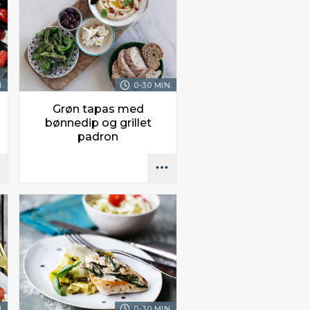
.
0-30 MIN.
Grøn tapas med
bønnedip og grillet
padron
.
0-30 MIN.