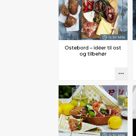
0-30 MIN.
Ostebord – idéer til ost
og tilbehør
0-30 MIN.