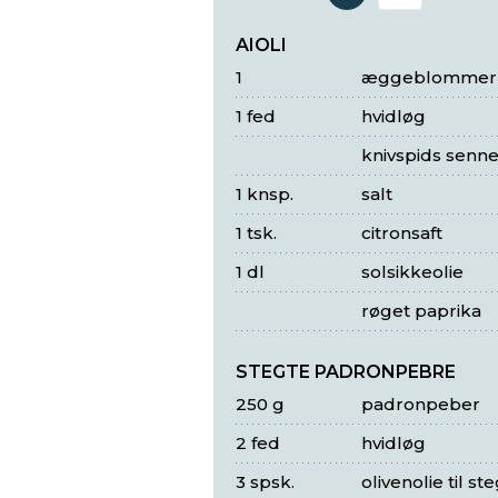
Antal 
AIOLI
1
æggeblommer
1 fed
hvidløg
knivspids senn
1 knsp.
salt
1 tsk.
citronsaft
1 dl
solsikkeolie
røget paprika
STEGTE PADRONPEBRE
250 g
padronpeber
2 fed
hvidløg
3 spsk.
olivenolie til st