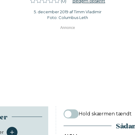
(0)
Bedøm opskrift
5. december 2019 af Timm Vladimir
Foto: Columbus Leth
Hold skærmen tændt
ser
Sådan
er