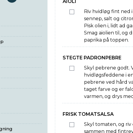
serveringer
AIOLI
Riv hvidløg fint ne
sennep, salt og citron
Pisk olien i, lidt ad 
Smag aiolien til, og
paprika på toppen.
ep
STEGTE PADRONPEBRE
Skyl pebrene godt.
hvidløgsfeddene i en
pebrene ved hård var
taget farve og er f
varmen, og drys med 
FRISK TOMATSALSA
Skyl tomaten, og riv 
egning
sammen med fintreve