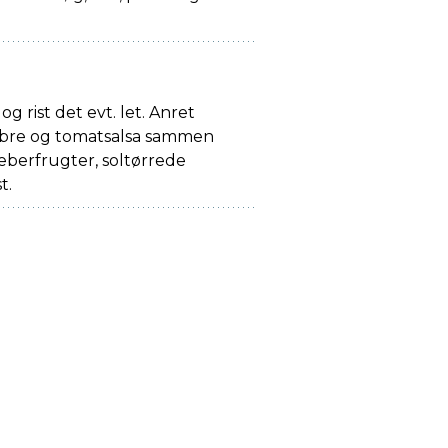
og rist det evt. let. Anret
pebre og tomatsalsa sammen
eberfrugter, soltørrede
t.