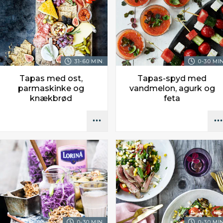
31-60 MIN.
0-30 MIN
Tapas med ost,
Tapas-spyd med
parmaskinke og
vandmelon, agurk og
knækbrød
feta
0-30 MIN.
0-30 MIN