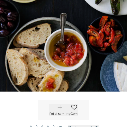
Føj til samling
Gem