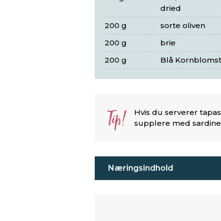
dried
200 g
sorte oliven
200 g
brie
200 g
Blå Kornbloms
Tip!
Hvis du serverer tapa
supplere med sardine
Næringsindhold