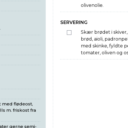
olivenolie.
SERVERING
r
Skær brødet i skiver, 
brød, aioli, padron
med skinke, fyldte p
tomater, oliven og os
 med flødeost,
ls m. friskost fra
ater gerne semi-