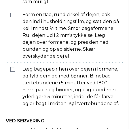
som muligt.
Form en flad, rund cirkel af dejen, pak
den ind i husholdningsfilm, og sæt den på
køl i mindst ½ time. Smør bageformene.
Rul dejen ud i 2 mm's tykkelse. Læg
dejen over formene, og pres den ned i
bunden og op ad siderne. Skær
overskydende dej af.
Læg bagepapir hen over dejen i formene,
og fyld dem op med bønner. Blindbag
tærtebundene i 5 minutter ved 180°.
Fjern papir og bønner, og bag bundene i
yderligere 5 minutter, indtil de får farve
og er bagt i midten. Køl tærtebundene af.
VED SERVERING