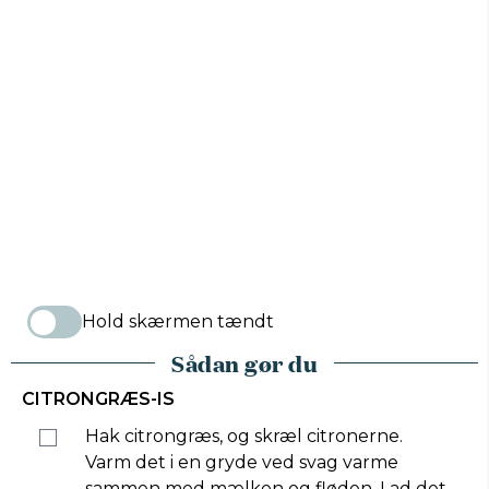
Hold skærmen tændt
Sådan gør du
CITRONGRÆS-IS
Hak citrongræs, og skræl citronerne.
Varm det i en gryde ved svag varme
sammen med mælken og fløden. Lad det