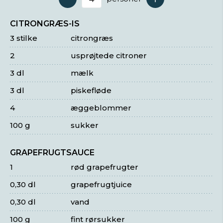
Antal serveringer
CITRONGRÆS-IS
3 stilke
citrongræs
2
usprøjtede citroner
3 dl
mælk
3 dl
piskefløde
4
æggeblommer
100 g
sukker
GRAPEFRUGTSAUCE
1
rød grapefrugter
0,30 dl
grapefrugtjuice
0,30 dl
vand
100 g
fint rørsukker