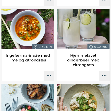
0-30 MIN.
0-30 MIN.
Ingefærmarinade med
Hjemmelavet
lime og citrongræs
gingerbeer med
citrongræs