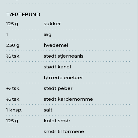
TÆRTEBUND
125 g
sukker
1
æg
230 g
hvedemel
½ tsk.
stødt stjerneanis
stødt kanel
tørrede enebær
½ tsk.
stødt peber
½ tsk.
stødt kardemomme
1 knsp.
salt
125 g
koldt smør
smør til formene