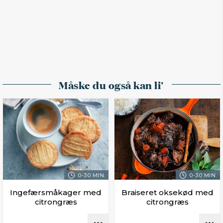
Måske du også kan li'
0-30 MIN.
0-30 MIN.
Ingefærsmåkager med
Braiseret oksekød med
citrongræs
citrongræs