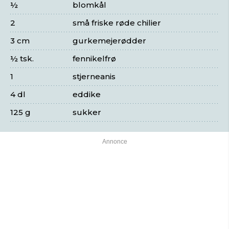
½
blomkål
2
små friske røde chilier
3 cm
gurkemejerødder
½ tsk.
fennikelfrø
1
stjerneanis
4 dl
eddike
125 g
sukker