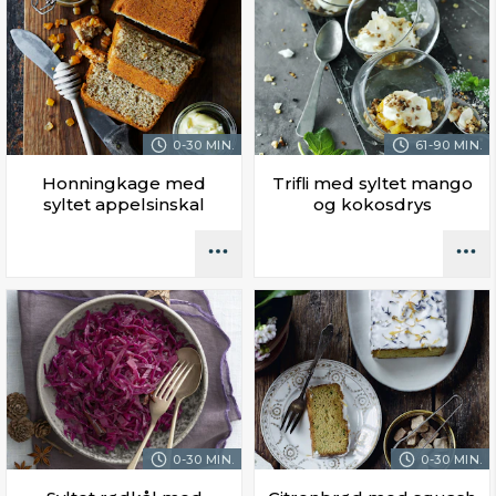
0-30 MIN.
61-90 MIN.
Honningkage med
Trifli med syltet mango
syltet appelsinskal
og kokosdrys
0-30 MIN.
0-30 MIN.