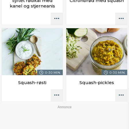
Syltet rødkål med
Citronbrød med squash
kanel og stjerneanis
0-30 MIN.
0-30 MIN.
Squash-røsti
Squash-pickles