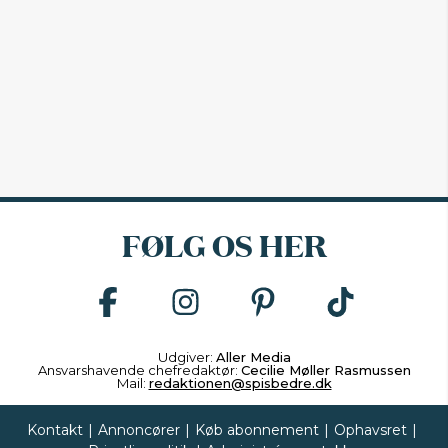
FØLG OS HER
Udgiver:
Aller Media
Ansvarshavende chefredaktør:
Cecilie Møller Rasmussen
Mail:
redaktionen@spisbedre.dk
Kontakt
|
Annoncører
|
Køb abonnement
|
Ophavsret
|