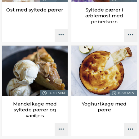
Ost med syltede pærer
Syltede pærer i
æblemost med
peberkorn
0-30 MIN.
0-30 MIN.
Mandelkage med
Yoghurtkage med
syltede pærer og
pære
vaniljeis