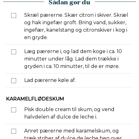
Sådan gør du
Skræl pærerne. Skær citron i skiver. Skræl
og hak ingefær groft. Bring vand, sukker,
ingefær, kanelstang og citronskiver i kog i
en gryde.
Læg pærerne i, og lad dem koge i ca. 10
minutter under låg. Lad dem trække i
gryden i ca. 10 minutter, til de er møre.
Lad pærerne køle af.
KARAMELFLØDESKUM
Pisk double cream til skum, og vend
halvdelen af dulce de leche i.
Anret pærerne med karamelskum, og
træk striber af dulce de leche hen over