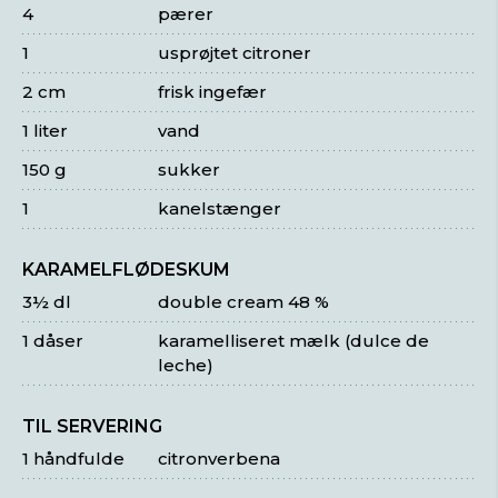
4
pærer
1
usprøjtet citroner
2 cm
frisk ingefær
1 liter
vand
150 g
sukker
1
kanelstænger
KARAMELFLØDESKUM
3½ dl
double cream 48 %
1 dåser
karamelliseret mælk (dulce de
leche)
TIL SERVERING
1 håndfulde
citronverbena