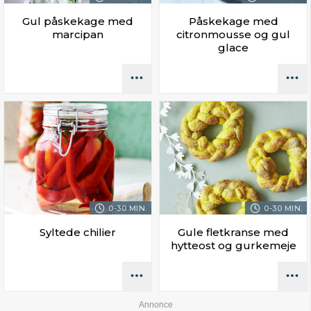
Gul påskekage med
Påskekage med
marcipan
citronmousse og gul
glace
0-30 MIN.
0-30 MIN.
Syltede chilier
Gule fletkranse med
hytteost og gurkemeje