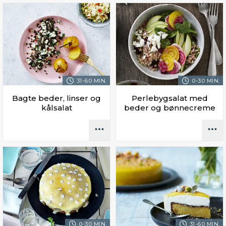
31-60 MIN.
0-30 MIN.
Bagte beder, linser og
Perlebygsalat med
kålsalat
beder og bønnecreme
0-30 MIN.
31-60 MIN.