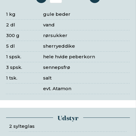
Antal serveringer
1 kg
gule beder
2 dl
vand
300 g
rørsukker
5 dl
sherryeddike
1 spsk.
hele hvide peberkorn
3 spsk.
sennepsfrø
1 tsk.
salt
evt. Atamon
Udstyr
2 sylteglas