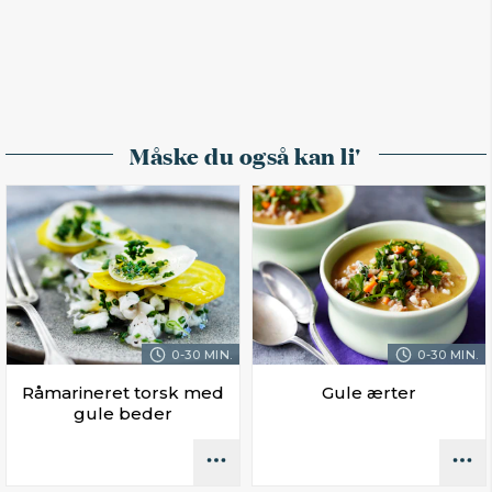
Måske du også kan li'
0-30 MIN.
0-30 MIN.
Råmarineret torsk med
Gule ærter
gule beder