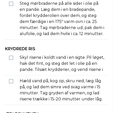
Steg mørbraderne på alle sider i olie på
en pande. Læg dem i en bradepande,
fordel krydderolien over dem, og steg
dem færdige i en 175º varm ovn i ca. 25
minutter. Tag mørbraderne ud, pak dem i
alufolie, og lad dem hvile i ca. 12 minutter.
KRYDREDE RIS
Skyl risene i koldt vand i en sigte. Pil løget,
hak det fint, og steg det let i olie på en
pande. Tilsæt krydderier, og vend risene i.
Hæld vand på, kog op, skru ned, læg låg
på, og lad dem simre ved svag varme i 15
minutter. Tag gryden af varmen, og lad
risene trække i 15-20 minutter under låg.