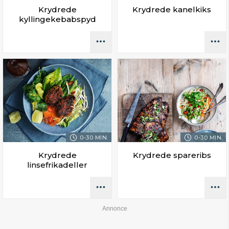
Krydrede
Krydrede kanelkiks
kyllingekebabspyd
0-30 MIN.
0-30 MIN.
Krydrede
Krydrede spareribs
linsefrikadeller