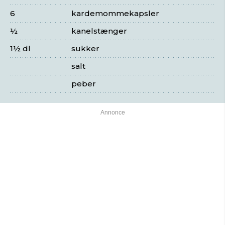
6
kardemommekapsler
½
kanelstænger
1½ dl
sukker
salt
peber