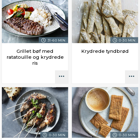
31-60 MIN.
0-30 MIN.
Grillet bøf med
Krydrede tyndbrød
ratatouille og krydrede
ris
0-30 MIN.
0-30 MIN.