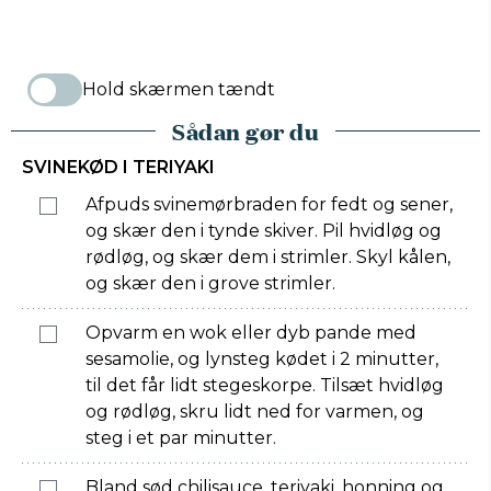
Hold skærmen tændt
Sådan gør du
SVINEKØD I TERIYAKI
Afpuds svinemørbraden for fedt og sener,
og skær den i tynde skiver. Pil hvidløg og
rødløg, og skær dem i strimler. Skyl kålen,
og skær den i grove strimler.
Opvarm en wok eller dyb pande med
sesamolie, og lynsteg kødet i 2 minutter,
til det får lidt stegeskorpe. Tilsæt hvidløg
og rødløg, skru lidt ned for varmen, og
steg i et par minutter.
Bland sød chilisauce, teriyaki, honning og