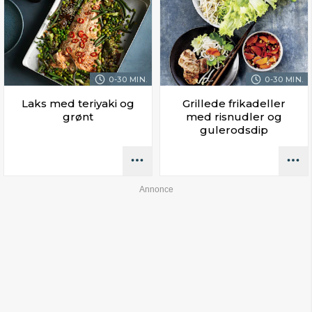
0-30 MIN.
0-30 MIN.
Laks med teriyaki og
Grillede frikadeller
grønt
med risnudler og
gulerodsdip