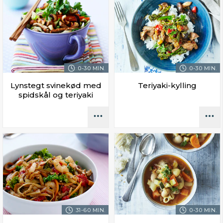
0-30 MIN.
0-30 MIN.
Lynstegt svinekød med
Teriyaki-kylling
spidskål og teriyaki
31-60 MIN.
0-30 MIN.