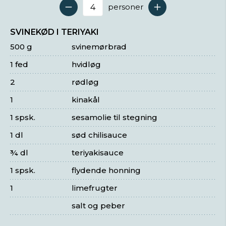
personer
Antal serveringer
SVINEKØD I TERIYAKI
500 g
svinemørbrad
1 fed
hvidløg
2
rødløg
1
kinakål
1 spsk.
sesamolie til stegning
1 dl
sød chilisauce
¾ dl
teriyakisauce
1 spsk.
flydende honning
1
limefrugter
salt og peber