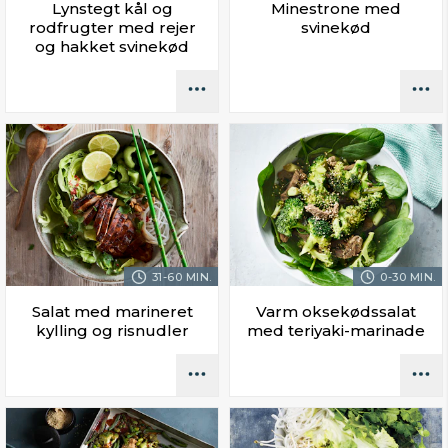
Lynstegt kål og
Minestrone med
rodfrugter med rejer
svinekød
og hakket svinekød
31-60 MIN.
0-30 MIN.
Salat med marineret
Varm oksekødssalat
kylling og risnudler
med teriyaki-marinade