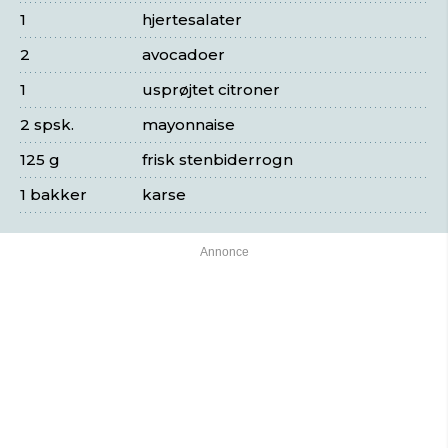
1
hjertesalater
2
avocadoer
1
usprøjtet citroner
2 spsk.
mayonnaise
125 g
frisk stenbiderrogn
1 bakker
karse