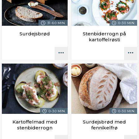
31-60 MIN.
0-30 MIN.
Surdejsbrød
Stenbiderrogn på
kartoffelrøsti
0-30 MIN.
0-30 MIN.
Kartoffelmad med
Surdejsbrød med
stenbiderrogn
fennikelfrø