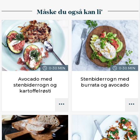
Måske du også kan li'
0-30 MIN.
0-30 MIN.
Avocado med
Stenbiderrogn med
stenbiderrogn og
burrata og avocado
kartoffelrøsti