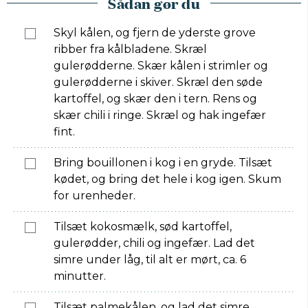
Sådan gør du
Skyl kålen, og fjern de yderste grove
ribber fra kålbladene. Skræl
gulerødderne. Skær kålen i strimler og
gulerødderne i skiver. Skræl den søde
kartoffel, og skær den i tern. Rens og
skær chili i ringe. Skræl og hak ingefær
fint.
Bring bouillonen i kog i en gryde. Tilsæt
kødet, og bring det hele i kog igen. Skum
for urenheder.
Tilsæt kokosmælk, sød kartoffel,
gulerødder, chili og ingefær. Lad det
simre under låg, til alt er mørt, ca. 6
minutter.
Tilsæt palmekålen, og lad det simre