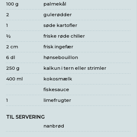
100 g
palmekål
2
gulerødder
1
søde kartofler
½
friske røde chilier
2 cm
frisk ingefær
6 dl
hønsebouillon
250 g
kalkun i tern eller strimler
400 ml
kokosmælk
fiskesauce
1
limefrugter
TIL SERVERING
nanbrød