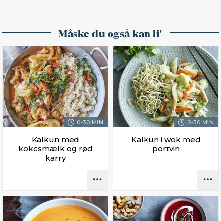
Måske du også kan li'
0-30 MIN.
0-30 MIN.
Kalkun med
Kalkun i wok med
kokosmælk og rød
portvin
karry