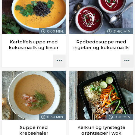
0-30 MIN.
31-60 MIN.
Kartoffelsuppe med
Rødbedesuppe med
kokosmælk og linser
ingefær og kokosmælk
0-30 MIN.
0-30 MIN.
Suppe med
Kalkun og lynstegte
krebsehaler
grøntsager i wok