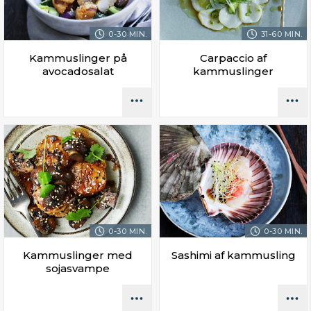
0-30 MIN.
31-60 MIN.
Kammuslinger på
Carpaccio af
avocadosalat
kammuslinger
0-30 MIN.
0-30 MIN.
Kammuslinger med
Sashimi af kammusling
sojasvampe