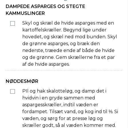
DAMPEDE ASPARGES OG STEGTE
KAMMUSLINGER
Skyl og skræl de hvide asparges med en
kartoffelskræller. Begynd lige under
hovedet, og skræl ned mod bunden. Skyl
de grønne asparges, og bræk den
nederste, træede ende af både de hvide
og de grønne. Gem skrællerne fra et par
af de hvide asparges.
NØDDESMØR
PIl og hak skalotteløg, og damp det i
hvidvin i en gryde sammen med
aspargesskræller, indtil væden er
fordampet. Tilsæt vand, og kog ind til ⅓. Si
væden, og sørg for at presse løg og
skræller godt, så al væden kommer med.