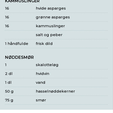
KAMMUSLINGER
16
hvide asparges
16
grønne asparges
16
kammuslinger
salt og peber
1 håndfulde
frisk dild
NØDDESMØR
1
skalotteløg
2 dl
hvidvin
1 dl
vand
50 g
hasselnøddekerner
75 g
smør