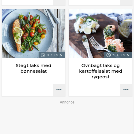
0-30 MIN.
31-60 MIN.
Stegt laks med
Ovnbagt laks og
bønnesalat
kartoffelsalat med
rygeost