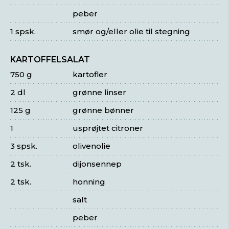
peber
1 spsk.
smør og/eller olie til stegning
KARTOFFELSALAT
750 g
kartofler
2 dl
grønne linser
125 g
grønne bønner
1
usprøjtet citroner
3 spsk.
olivenolie
2 tsk.
dijonsennep
2 tsk.
honning
salt
peber