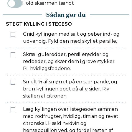
Hold skærmen tændt
Sådan gør du
STEGT KYLLING I STEGESO
Gnid kyllingen med salt og peber ind- og
udvendig. Fyld den med skyllet persille.
Skræl gulerødder, persillerødder og
rødbeder, og skær dem i grove stykker.
Pil hvidløgsfeddene.
Smelt ⅓ af smørret på en stor pande, og
brun kyllingen godt på alle sider. Riv
skallen af citronen.
Læg kyllingen over i stegesoen sammen
med rodfrugter, hvidløg, timian og revet
citronskal. Hæld hvidvin og
hønsebouillon ved, og fordel resten af