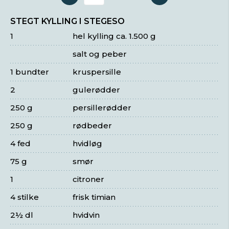
Antal serveringer
STEGT KYLLING I STEGESO
1
hel kylling ca. 1.500 g
salt og peber
1 bundter
kruspersille
2
gulerødder
250 g
persillerødder
250 g
rødbeder
4 fed
hvidløg
75 g
smør
1
citroner
4 stilke
frisk timian
2½ dl
hvidvin