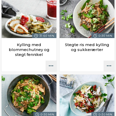
31-60 MIN.
0-30 MIN.
Kylling med
Stegte ris med kylling
blommechutney og
og sukkerærter
stegt fennikel
0-30 MIN.
0-30 MIN.