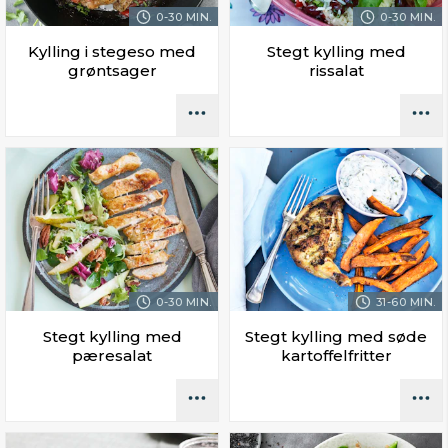
0-30 MIN.
0-30 MIN.
Kylling i stegeso med
Stegt kylling med
grøntsager
rissalat
0-30 MIN.
31-60 MIN.
Stegt kylling med
Stegt kylling med søde
pæresalat
kartoffelfritter