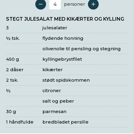
personer
Antal serveringer
STEGT JULESALAT MED KIKÆRTER OG KYLLING
3
julesalater
½ tsk.
flydende honning
olivenolie til pensling og stegning
450 g
kyllingebrystfilet
2 dåser
kikærter
2 tsk.
stødt spidskommen
½
citroner
salt og peber
30 g
parmesan
1 håndfulde
bredbladet persille