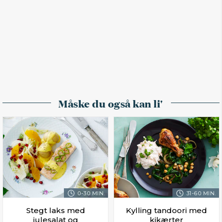
Måske du også kan li'
0-30 MIN.
31-60 MIN.
Stegt laks med
Kylling tandoori med
julesalat og
kikærter