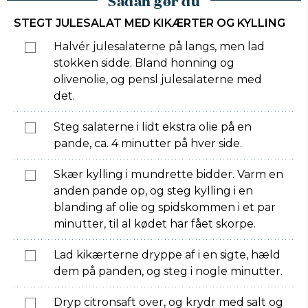
Sådan gør du
STEGT JULESALAT MED KIKÆRTER OG KYLLING
Halvér julesalaterne på langs, men lad
stokken sidde. Bland honning og
olivenolie, og pensl julesalaterne med
det.
Steg salaterne i lidt ekstra olie på en
pande, ca. 4 minutter på hver side.
Skær kylling i mundrette bidder. Varm en
anden pande op, og steg kylling i en
blanding af olie og spidskommen i et par
minutter, til al kødet har fået skorpe.
Lad kikærterne dryppe af i en sigte, hæld
dem på panden, og steg i nogle minutter.
Dryp citronsaft over, og krydr med salt og