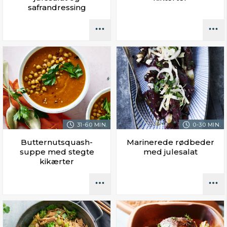
safrandressing
31-60 MIN.
0-30 MIN.
Butternutsquash-
Marinerede rødbeder
suppe med stegte
med julesalat
kikærter