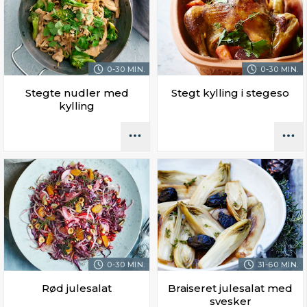
0-30 MIN.
0-30 MIN.
Stegte nudler med
Stegt kylling i stegeso
kylling
0-30 MIN.
31-60 MIN.
Rød julesalat
Braiseret julesalat med
svesker