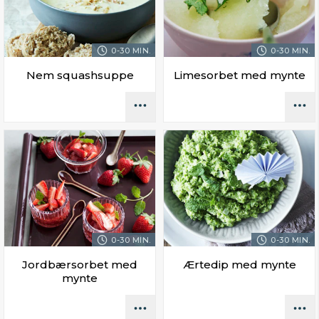
0-30 MIN.
0-30 MIN.
Nem squashsuppe
Limesorbet med mynte
0-30 MIN.
0-30 MIN.
Jordbærsorbet med
Ærtedip med mynte
mynte