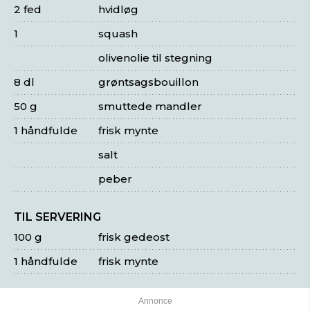
2 fed
hvidløg
1
squash
olivenolie til stegning
8 dl
grøntsagsbouillon
50 g
smuttede mandler
1 håndfulde
frisk mynte
salt
peber
TIL SERVERING
100 g
frisk gedeost
1 håndfulde
frisk mynte