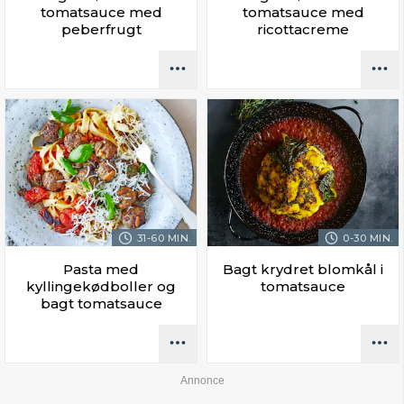
tomatsauce med
tomatsauce med
peberfrugt
ricottacreme
31-60 MIN.
0-30 MIN.
Pasta med
Bagt krydret blomkål i
kyllingekødboller og
tomatsauce
bagt tomatsauce