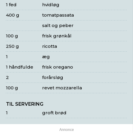
1 fed
hvidløg
400 g
tomatpassata
salt og peber
100 g
frisk grønkål
250 g
ricotta
1
æg
1 håndfulde
frisk oregano
2
forårsløg
100 g
revet mozzarella
TIL SERVERING
1
groft brød