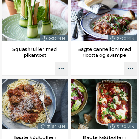
0-30 MIN.
31-60 MIN.
Squashruller med
Bagte cannelloni med
pikantost
ricotta og svampe
31-60 MIN.
31-60 MIN.
Bagte kødboller i
Bagte kødboller i