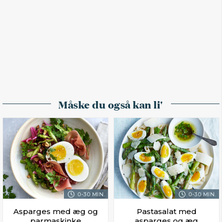
Måske du også kan li'
0-30 MIN.
0-30 MIN.
Asparges med æg og
Pastasalat med
parmaskinke
asparges og æg