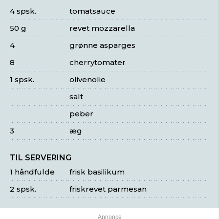
4 spsk.
tomatsauce
50 g
revet mozzarella
4
grønne asparges
8
cherrytomater
1 spsk.
olivenolie
salt
peber
3
æg
TIL SERVERING
1 håndfulde
frisk basilikum
2 spsk.
friskrevet parmesan