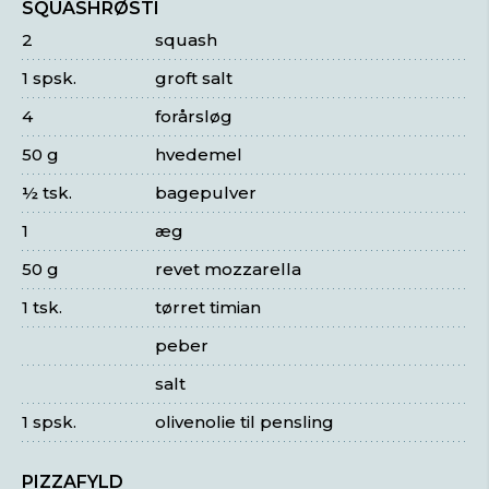
SQUASHRØSTI
2
squash
1 spsk.
groft salt
4
forårsløg
50 g
hvedemel
½ tsk.
bagepulver
1
æg
50 g
revet mozzarella
1 tsk.
tørret timian
peber
salt
1 spsk.
olivenolie til pensling
PIZZAFYLD