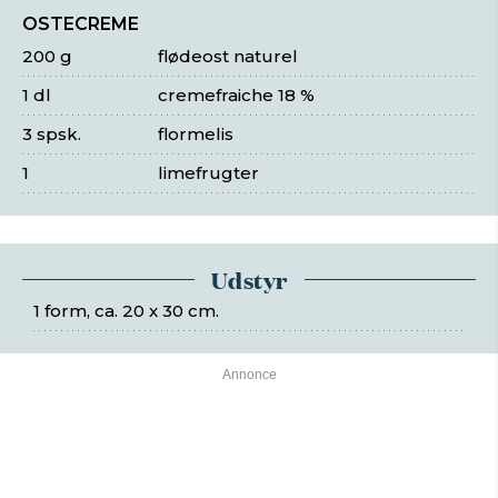
OSTECREME
200 g
flødeost naturel
1 dl
cremefraiche 18 %
3 spsk.
flormelis
1
limefrugter
Udstyr
1 form, ca. 20 x 30 cm.