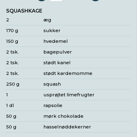
SQUASHKAGE
2
æg
170 g
sukker
150 g
hvedemel
2 tsk.
bagepulver
2 tsk.
stødt kanel
2 tsk.
stødt kardemomme
250 g
squash
1
usprøjtet limefrugter
1 dl
rapsolie
50 g
mørk chokolade
50 g
hasselnøddekerner