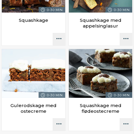
0-30 MIN.
0-30 MIN.
Squashkage
Squashkage med
appelsinglasur
0-30 MIN.
0-30 MIN.
Gulerodskage med
Squashkage med
ostecreme
flødeostecreme