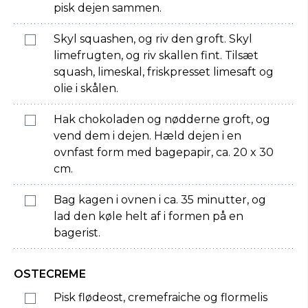
pisk dejen sammen.
Skyl squashen, og riv den groft. Skyl
limefrugten, og riv skallen fint. Tilsæt
squash, limeskal, friskpresset limesaft og
olie i skålen.
Hak chokoladen og nødderne groft, og
vend dem i dejen. Hæld dejen i en
ovnfast form med bagepapir, ca. 20 x 30
cm.
Bag kagen i ovnen i ca. 35 minutter, og
lad den køle helt af i formen på en
bagerist.
OSTECREME
Pisk flødeost, cremefraiche og flormelis