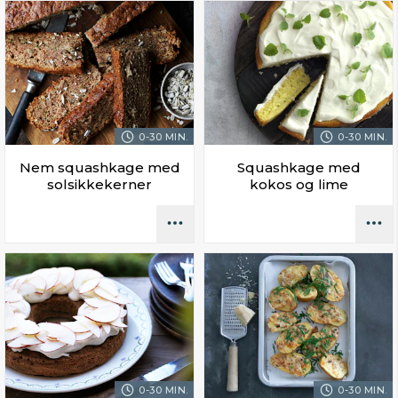
0-30 MIN.
0-30 MIN.
Nem squashkage med
Squashkage med
solsikkekerner
kokos og lime
0-30 MIN.
0-30 MIN.