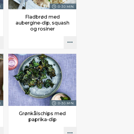
.
0-30 MIN.
Fladbrød med
aubergine-dip, squash
og rosiner
.
0-30 MIN.
Grønkålschips med
paprika-dip