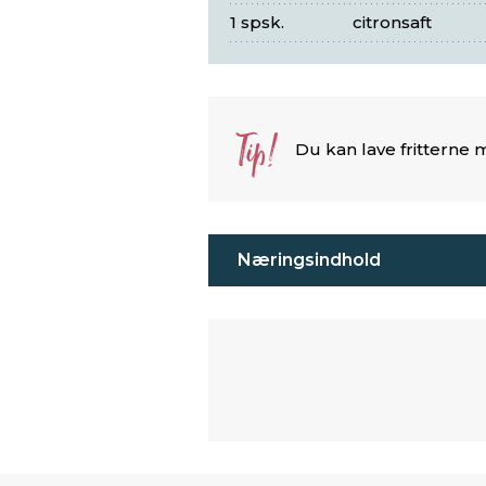
1 spsk.
citronsaft
Tip!
Du kan lave fritterne 
Næringsindhold