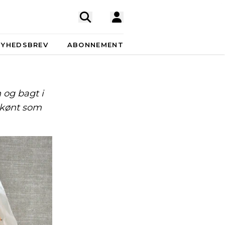
NYHEDSBREV
ABONNEMENT
 og bagt i
skønt som