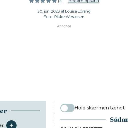
(2)
Bedøm opskrift
30. juni 2023 af Louisa Lorang
Foto: RIkke Westesen
Hold skærmen tændt
ser
Sådan
er