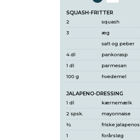
Antal 
SQUASH-FRITTER
2
squash
3
æg
salt og peber
4 dl
pankorasp
1 dl
parmesan
100 g
hvedemel
JALAPENO-DRESSING
1 dl
kærnemælk
2 spsk.
mayonnaise
½
friske jalapenos
1
forårsløg