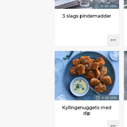
31-60 MIN.
3 slags pindemadder
0-30 MIN.
Kyllingenuggets med
dip