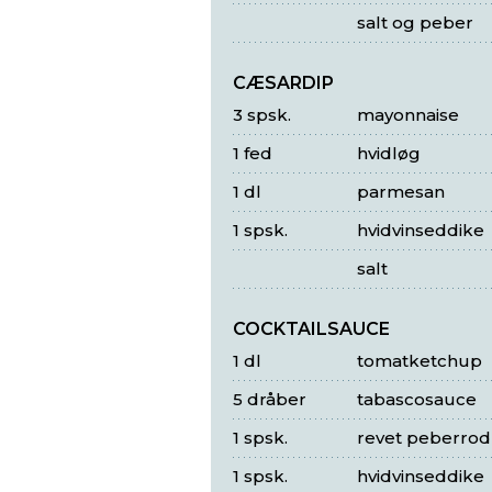
salt og peber
CÆSARDIP
3 spsk.
mayonnaise
1 fed
hvidløg
1 dl
parmesan
1 spsk.
hvidvinseddike
salt
COCKTAILSAUCE
1 dl
tomatketchup
5 dråber
tabascosauce
1 spsk.
revet peberrod
1 spsk.
hvidvinseddike