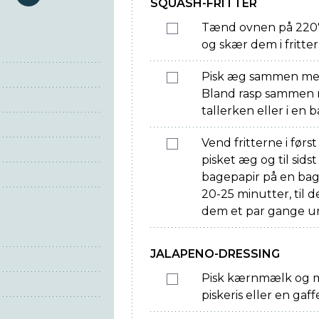
serveringer
SQUASH-FRITTER
Tænd ovnen på 220° 
og skær dem i fritter
Pisk æg sammen med 
Bland rasp sammen 
tallerken eller i en 
Vend fritterne i førs
pisket æg og til sidst
bagepapir på en bag
20-25 minutter, til 
dem et par gange un
JALAPENO-DRESSING
Pisk kærnmælk og 
piskeris eller en gaffe