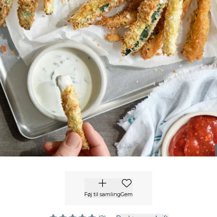
Føj til samling
Gem