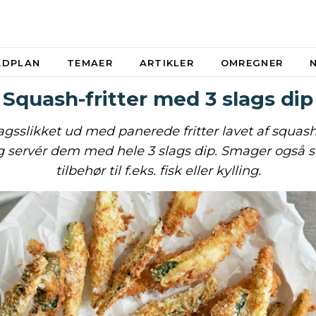
ADPLAN
TEMAER
ARTIKLER
OMREGNER
Squash-fritter med 3 slags dip
dagsslikket ud med panerede fritter lavet af squash
g servér dem med hele 3 slags dip. Smager også 
tilbehør til f.eks. fisk eller kylling.