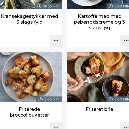
31-60 MIN.
0-30 MIN
Kransekagestykker med
Kartoffelmad med
3 slags fyld
peberrodscreme og 3
slags løg
0-30 MIN.
0-30 MIN
Friterede
Friteret brie
broccolibuketter