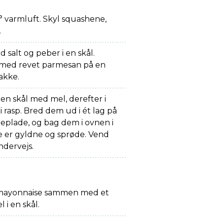
varmluft. Skyl squashene,
.
salt og peber i en skål.
med revet parmesan på en
bakke.
t en skål med mel, derefter i
 i rasp. Bred dem ud i ét lag på
eplade, og bag dem i ovnen i
de er gyldne og sprøde. Vend
dervejs.
mayonnaise sammen med et
l i en skål.