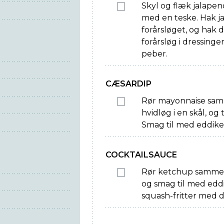
Skyl og flæk jalape
med en teske. Hak ja
forårsløget, og hak d
forårsløg i dressinge
peber.
CÆSARDIP
Rør mayonnaise samm
hvidløg i en skål, og
Smag til med eddike 
COCKTAILSAUCE
Rør ketchup sammen
og smag til med eddi
squash-fritter med de