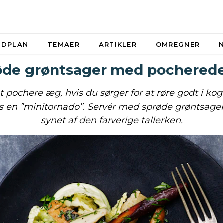
ADPLAN
TEMAER
ARTIKLER
OMREGNER
øde grøntsager med pochered
at pochere æg, hvis du sørger for at røre godt i ko
 en ”minitornado”. Servér med sprøde grøntsager 
synet af den farverige tallerken.