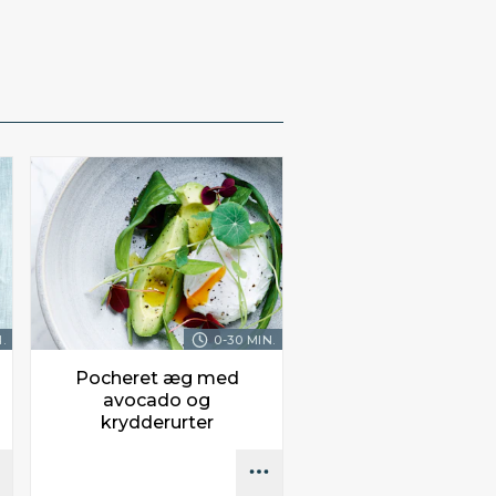
.
0-30 MIN.
Pocheret æg med
avocado og
krydderurter