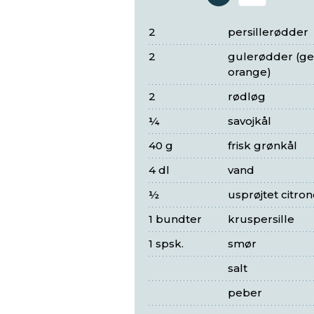
Antal 
2
persillerødder
2
gulerødder (ger
orange)
2
rødløg
¼
savojkål
40 g
frisk grønkål
4 dl
vand
½
usprøjtet citron
1 bundter
kruspersille
1 spsk.
smør
salt
peber