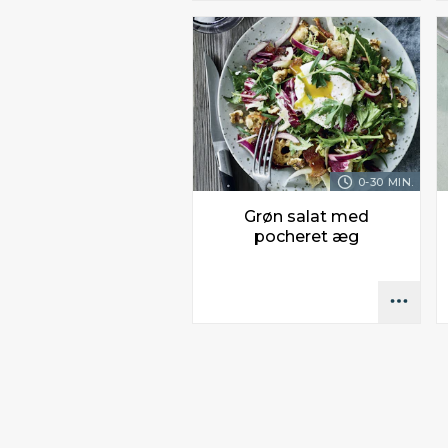
0-30 MIN.
Grøn salat med
pocheret æg