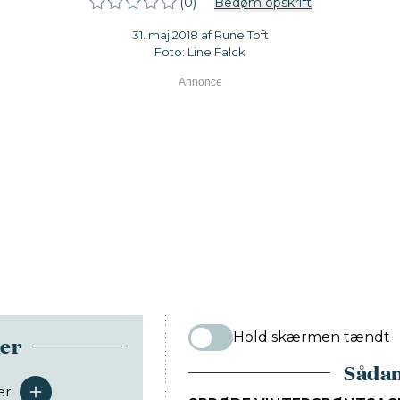
(0)
Bedøm opskrift
31. maj 2018 af Rune Toft
Foto: Line Falck
Hold skærmen tændt
ser
Sådan
er