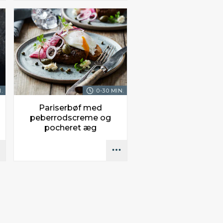
.
0-30 MIN.
Pariserbøf med
peberrodscreme og
pocheret æg