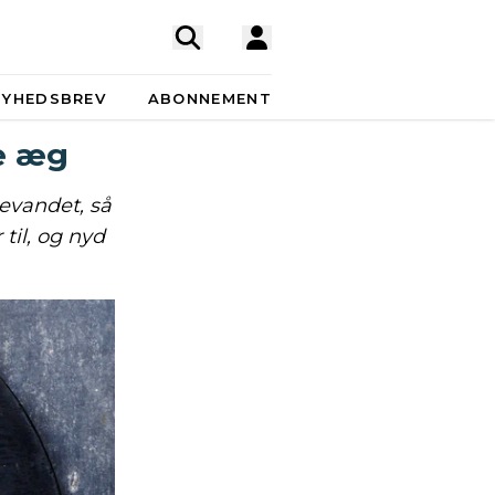
NYHEDSBREV
ABONNEMENT
e æg
gevandet, så
til, og nyd