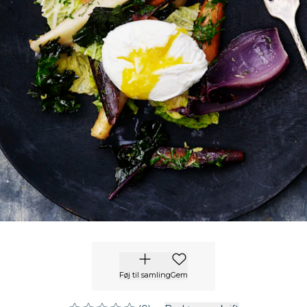
Føj til samling
Gem