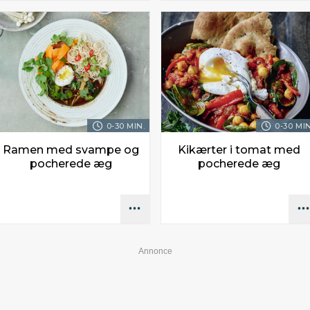
0-30 MIN.
0-30 MIN
Ramen med svampe og
Kikærter i tomat med
pocherede æg
pocherede æg