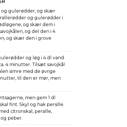
ER
r og gulerødder, og skær
sillerødder og gulerødder i
 rødløgene, og skær dem i
savojkålen, og del den i 4
en, og skær den i grove
gulerødder og løg i 4 dl vand
 ca. 4 minutter. Tilsæt savojkål
ålen simre med de øvrige
nutter, til den er mør, men
ntsagerne, men gem 1 dl
kal fint. Skyl og hak persille.
d citronskal, persille,
 og peber.