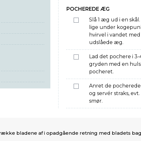
POCHEREDE ÆG
Slå 1 æg ud i en skål
lige under kogepunkt
hvirvel i vandet med 
udslåede æg.
Lad det pochere i 3-
gryden med en hulske
pocheret.
Anret de pocherede
og servér straks, e
smør.
trække bladene af i opadgående retning med bladets bag