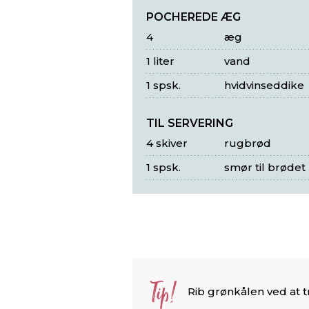
POCHEREDE ÆG
4
æg
1 liter
vand
1 spsk.
hvidvinseddike
TIL SERVERING
4 skiver
rugbrød
1 spsk.
smør til brødet
Tip!
Rib grønkålen ved at 