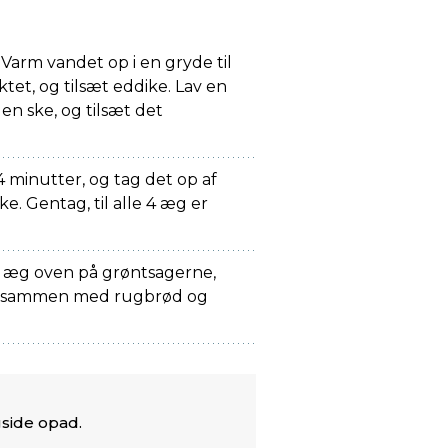
. Varm vandet op i en gryde til
et, og tilsæt eddike. Lav en
en ske, og tilsæt det
4 minutter, og tag det op af
. Gentag, til alle 4 æg er
 æg oven på grøntsagerne,
vt. sammen med rugbrød og
side opad.