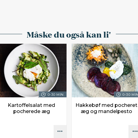
Måske du også kan li'
0-30 MIN.
0-30 MIN
Kartoffelsalat med
Hakkebøf med pocheret
pocherede æg
æg og mandelpesto