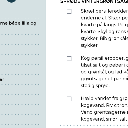
serveringer
SPRØDE VINTERGRØNTSAG
Skræl persillerødde
enderne af. Skær per
ne både lilla og
kvarte på langs. Pil
kvarte. Skyl og rens 
stykker. Rib grønkål
stykker.
Kog persillerødder, 
tilsat salt og peber i
og grønkål, og lad k
grøntsager et par mi
er
stadig sprød.
Hæld vandet fra grø
kogevand. Riv citrons
Vend grøntsagerne me
kogevand, smør, salt