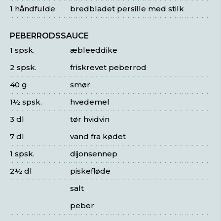
1 håndfulde
bredbladet persille med stilk
PEBERRODSSAUCE
1 spsk.
æbleeddike
2 spsk.
friskrevet peberrod
40 g
smør
1½ spsk.
hvedemel
3 dl
tør hvidvin
7 dl
vand fra kødet
1 spsk.
dijonsennep
2½ dl
piskefløde
salt
peber