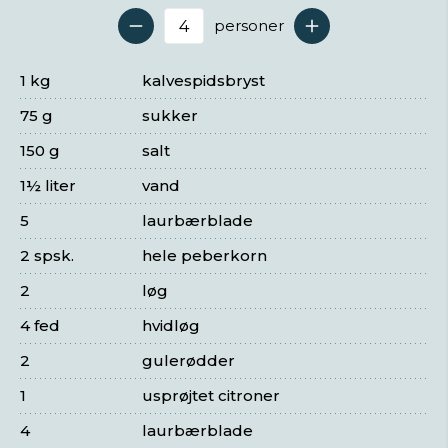
personer
Antal serveringer
1 kg
kalvespidsbryst
75 g
sukker
150 g
salt
1½ liter
vand
5
laurbærblade
2 spsk.
hele peberkorn
2
løg
4 fed
hvidløg
2
gulerødder
1
usprøjtet citroner
4
laurbærblade