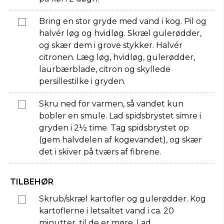
Bring en stor gryde med vand i kog. Pil og
halvér løg og hvidløg. Skræl gulerødder,
og skær dem i grove stykker. Halvér
citronen. Læg løg, hvidløg, gulerødder,
laurbærblade, citron og skyllede
persillestilke i gryden.
Skru ned for varmen, så vandet kun
bobler en smule. Lad spidsbrystet simre i
gryden i 2½ time. Tag spidsbrystet op
(gem halvdelen af kogevandet), og skær
det i skiver på tværs af fibrene.
TILBEHØR
Skrub/skræl kartofler og gulerødder. Kog
kartoflerne i letsaltet vand i ca. 20
minutter, til de er møre. Lad