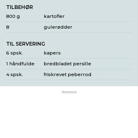
TILBEHØR
800 g
kartofler
8
gulerødder
TIL SERVERING
6 spsk.
kapers
1 håndfulde
bredbladet persille
4 spsk.
friskrevet peberrod