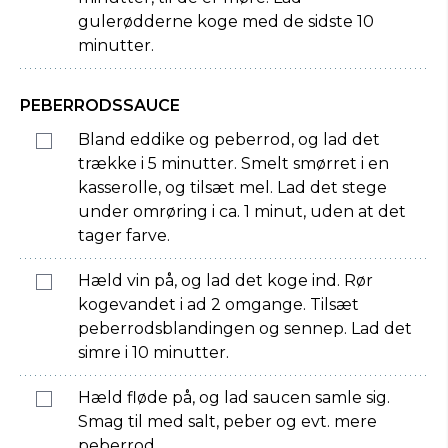
gulerødderne koge med de sidste 10
minutter.
PEBERRODSSAUCE
Bland eddike og peberrod, og lad det
trække i 5 minutter. Smelt smørret i en
kasserolle, og tilsæt mel. Lad det stege
under omrøring i ca. 1 minut, uden at det
tager farve.
Hæld vin på, og lad det koge ind. Rør
kogevandet i ad 2 omgange. Tilsæt
peberrodsblandingen og sennep. Lad det
simre i 10 minutter.
Hæld fløde på, og lad saucen samle sig.
Smag til med salt, peber og evt. mere
peberrod.