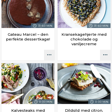
31-60 MIN.
31-60 MIN.
Gateau Marcel – den
Kransekagehjerte med
perfekte dessertkage!
chokolade og
vaniljecreme
0-30 MIN.
0-30 MIN.
Kalvesteaks med
Dildsild med citron,