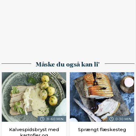
Måske du også kan li'
31-60 MIN.
0-30 MIN.
Kalvespidsbryst med
Sprængt flæskesteg
kartofler og