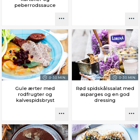
peberrodssauce
0-30 MIN.
0-30 MIN.
Gule ærter med
Rød spidskålssalat med
rodfrugter og
asparges og en god
kalvespidsbryst
dressing